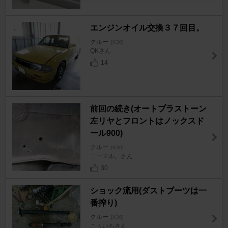
エンジンオイル交換３７回目。
クルー
[K30]
QKさん
14
前回の続き(オートプラストーン
左リヤとフロントはノックスド
ール900)
クルー
[K30]
ニーマル。さん
30
ショック流用(ダストブーツは一
番搾り)
クルー
[K30]
こぅいちさん