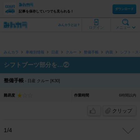
ダウンロード
記事を保存していつでも見られる！
みんカラとは？
ログイン
メニュー
みんカラ
車種別情報
日産
クルー
整備手帳
内装
シフト・ス
シフトブーツ部分を…②
整備手帳
日産 クルー [K30]
難易度
作業時間
6時間以内
クリップ
1/4