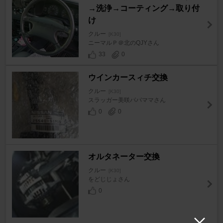
→洗浄→コーティング→取り付
け
クルー
[K30]
ニーマルＰ＠北のQJYさん
33
0
ウインカースィチ交換
クルー
[K30]
スラッガー美咲パパママさん
0
0
オルタネーター交換
クルー
[K30]
をどじじょさん
0