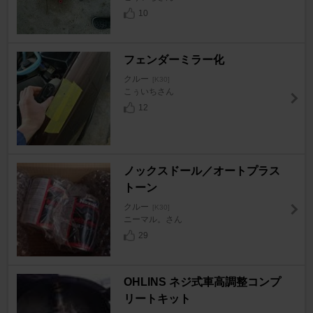
10
フェンダーミラー化
クルー
[K30]
こぅいちさん
12
ノックスドール／オートプラス
トーン
クルー
[K30]
ニーマル。さん
29
OHLINS ネジ式車高調整コンプ
リートキット