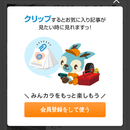
ガラスのウォータースポット落
としｗ
クルー
[K30]
ｃｒｅｗ ｌｏｖｅ BY 藤井フミヤさん
3
エアインテークダクト交換。
クルー
[K30]
QKさん
8
トランクキーシリンダーカバー
装着
会員登録をして使う
クルー
[K30]
YXS10さん
10