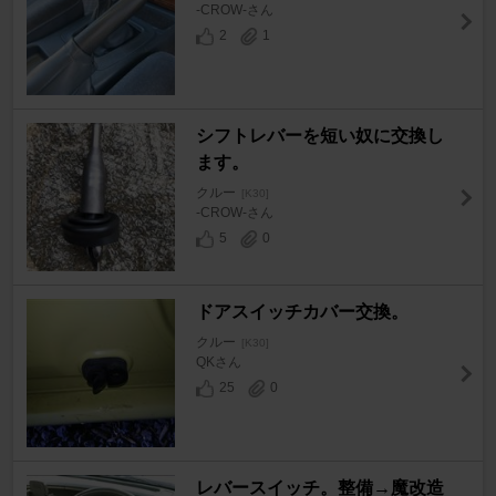
-CROW-さん
2
1
シフトレバーを短い奴に交換し
ます。
クルー
[K30]
-CROW-さん
5
0
ドアスイッチカバー交換。
クルー
[K30]
QKさん
25
0
レバースイッチ。整備→魔改造