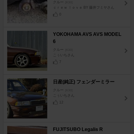
クルー
[K30]
ｃｒｅｗ ｌｏｖｅ BY 藤井フミヤさん
0
YOKOHAMA AVS AVS MODEL
6
クルー
[K30]
こぅいちさん
7
日産(純正) フェンダーミラー
クルー
[K30]
こぅいちさん
12
FUJITSUBO Legalis R