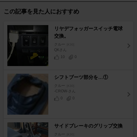
この記事を見た人におすすめ
リヤデフォッガースイッチ電球
交換。
クルー
[K30]
QKさん
10
0
シフトブーツ部分を…①
クルー
[K30]
-CROW-さん
0
0
サイドブレーキのグリップ交換
クルー
[K30]