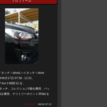
プロフィール
タッチ！drive] ハイタッチ！drive
年06月17日 07:58 - 11:51、
27 Km 3 時間 52 分、
イタッチ、コレクション5個を獲得、バッ
個を獲得、テリトリーポイント350pt.を
」
何シテル？
06/18 07:12