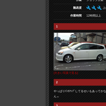
作業
ショップ作業
難易度
上
作業時間
12時間以上
1
[大きい写真で見る]
2
やっぱりｲﾝﾁｱｯﾌﾟしてるせいもあってかな
ん←
3