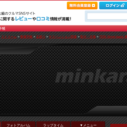
>
ストリーム
>
整備手帳
>
足廻り
>
サスペンション関連
>
取付・交換
>
TEIN Street basi
フォトアルバム
ラップタイム
▼メニュー