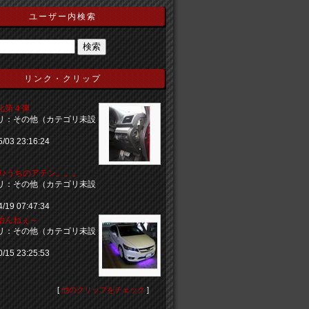
ユーザー内検索
リンク・クリップ
化第４弾
リ：その他（カテゴリ未設
5/03 23:16:24
納車♪うちのアテン。。。
リ：その他（カテゴリ未設
4/19 07:47:34
治んねぇ～
リ：その他（カテゴリ未設
0/15 23:25:53
[
他のクリップをチェック
]