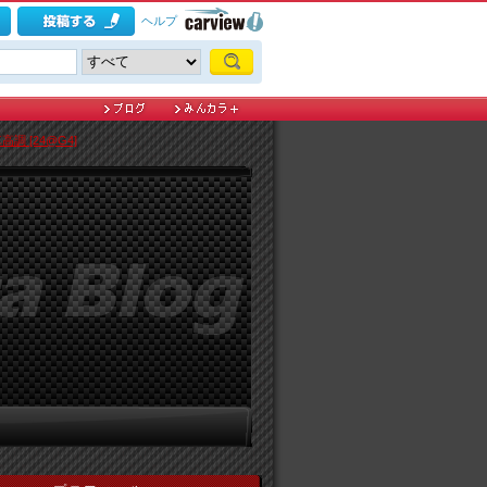
ヘルプ
s 車高調 [24@G4]