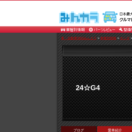
車・自動車SNSみんカラ
>
車種別情報
>
ホンダ
24☆G4
ブログ
愛車紹介