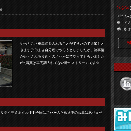
24@G4
級
H25.7
車！ドノ
考にさせ
5
やっとこさ車高調を入れることができたので追加しと
きます(^-^)まぁ自分達でやろうとしましたが、諸事情
がたくさんあり近くのﾃﾞｨｰﾗｰにてやってもらいました
(^^;写真は車高調入れてない時のストリームです☆
り高く見えますね(T-T)今回はﾃﾞｨｰﾗｰのため途中の写真はありませ