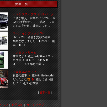
愛車一覧
ホンダ ステップワゴンスパーダ
子供が増え、前車のインプレッサ
G4では手狭に。。。 広さ、フロ
ントの見た目、運転のしや ...
スバル インプレッサ G4
H25.7.28 値引き交渉の結果、
契約となりました！ H25.9.6 納
車！ R1.7 ...
ホンダ ストリーム
前車です！ 純正+αｽﾀｲﾙ★ ｢スッ
キリ｣したストリームになれ
ば・・・って感じで弄っ ...
トヨタ エスティマ
親父の愛車
確かlimitedmodel
だったかな
旅行に引っ越
しにいっぱいお世話 ...
[
愛車一覧
]
ヘルプ
｜
利用規約
｜
サイトマップ