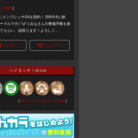
[
三重県
]
末にインプレッサG4を契約！ 同年9.6に納
ーマルです( ^ω^ ) みなさんの整備手帳を参
てもらい、頑張ります！よろしく...
8
63
フォロー
フォロワー
ハイタッチ！drive
[
全てのバッジをチェック (46)
]