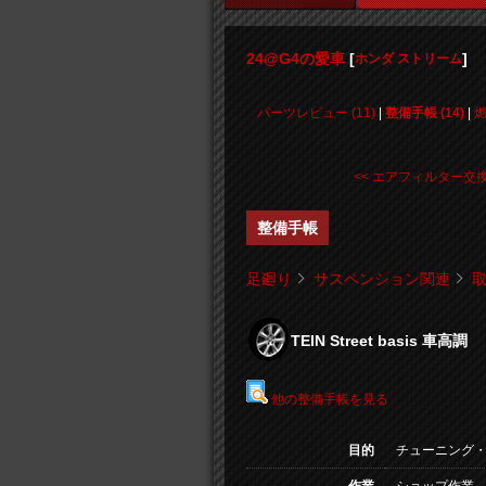
24@G4の愛車
[
]
ホンダ ストリーム
パーツレビュー (11)
|
整備手帳 (14)
|
燃
<< エアフィルター交
整備手帳
足廻り
サスペンション関連
TEIN Street basis 車高調
他の整備手帳を見る
目的
チューニング