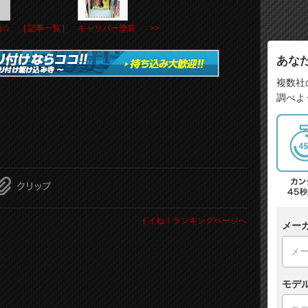
換☆
| 記事一覧 |
キャリバー塗装 >>
あな
複数社
調べよ
イイね！ランキングページへ
メー
モデ