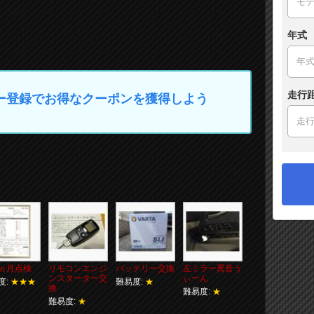
年式
走行
マイカー登録でお得なクーポンを獲得しよう
ヵ月点検
リモコンエンジ
バッテリー交換
左ミラー異音う
ンスターター交
ぃーん
度:
★★★
難易度:
★
換
難易度:
★
難易度:
★