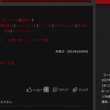
プロフィール
(
愛車ログ
)
費記録 (1)
|
フォトアルバム
|
フォト (1)
|
クルマレビュー
|
買い物
記録
|
ラップタイム
換☆
| 記事一覧 |
キャリバー塗装 >>
作業日：2011年10月6日
取付・交換
「[ハイ
2017
137.
0
8ハ
ジ34
・カスタム
獲得