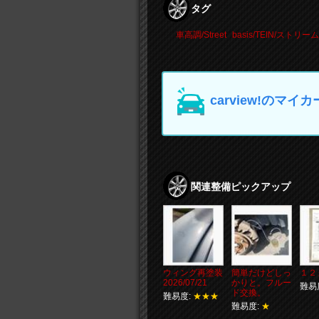
タグ
車高調/Street
basis/TEIN/ストリーム
carview!の
関連整備ピックアップ
ウィング再塗装
簡単だけどしっ
１２
2026/07/21
かりと。フルー
難易
ド交換。
難易度:
★★★
難易度:
★