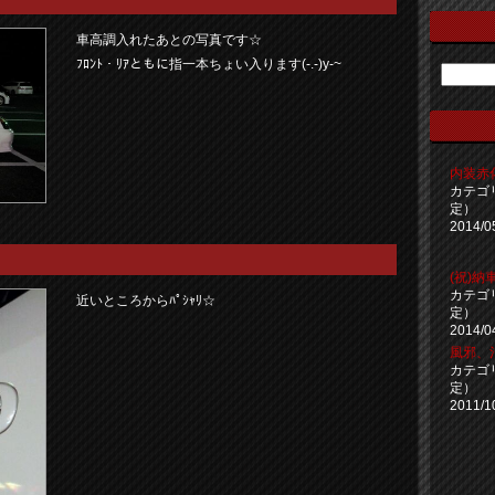
車高調入れたあとの写真です☆
ﾌﾛﾝﾄ・ﾘｱともに指一本ちょい入ります(-.-)y-~
内装赤
カテゴ
定）
2014/0
(祝)
カテゴ
近いところからﾊﾟｼｬﾘ☆
定）
2014/0
風邪、
カテゴ
定）
2011/1