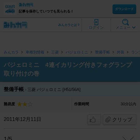
ダウンロード
記事を保存していつでも見られる！
みんカラとは？
ログイン
メニュー
みんカラ
車種別情報
三菱
パジェロミニ
整備手帳
外装
ラン
パジェロミニ 4連イカリング付きフォグランプ
取り付けの巻
整備手帳
三菱 パジェロミニ [H51/56A]
難易度
作業時間
30分以内
2011年12月11日
クリップ
1/5