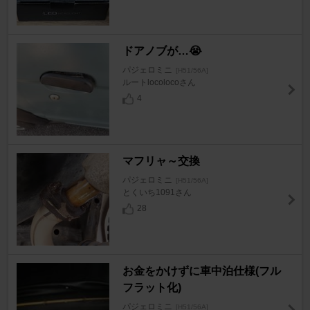
ドアノブが…😭
パジェロミニ
[H51/56A]
ルートlocolocoさん
4
マフリャ～交換
パジェロミニ
[H51/56A]
とくいち1091さん
28
お金をかけずに車中泊仕様(フル
フラット化)
パジェロミニ
[H51/56A]