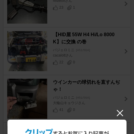
redwolfさん
23
1
【HID屋 55W H4 Hi/Lo 8000
K】に交換 の巻
パジェロミニ
[H51/56A]
cacalottさん
22
0
ウインカーの球切れを直すんぢ
ゃ！
パジェロミニ
[H51/56A]
大輪山キョウジさん
41
0
ヘッドライト交換