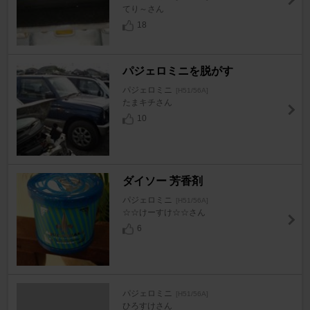
てり～さん
18
パジェロミニを脱がす
パジェロミニ
[H51/56A]
たまキチさん
10
ダイソー 芳香剤
パジェロミニ
[H51/56A]
☆☆けーすけ☆☆さん
6
パジェロミニ
[H51/56A]
ひろすけさん