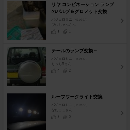
リヤ コンビネーション ランプ
のバルブ＆グロメット交換
パジェロミニ
[H51/56A]
ぴぃちゃんさん
1
1
テールのランプ交換～
パジェロミニ
[H51/56A]
もっちRさん
4
2
ルーフワークライト交換
パジェロミニ
[H51/56A]
なたここさん
8
0