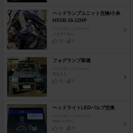
ヘッドランプユニット交換/小糸
HSSB-16-12HP
パジェロミニ
[H51/56A]
メカヤマさん
12
0
フォグランプ装備
パジェロミニ
[H51/56A]
笹丸さん
43
0
ヘッドライトLEDバルブ交換
パジェロミニ
[H51/56A]
めゆパパさん
14
0