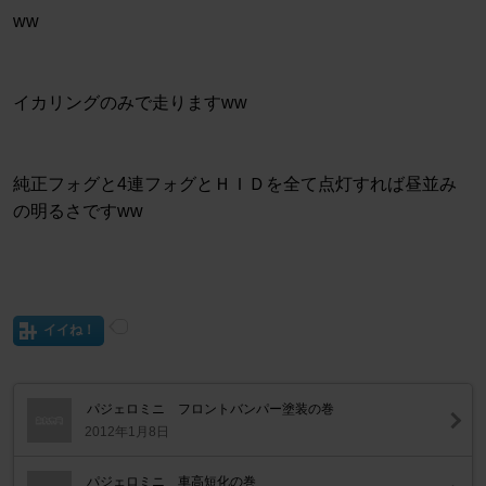
ww
イカリングのみで走りますww
純正フォグと4連フォグとＨＩＤを全て点灯すれば昼並み
の明るさですww
イイね！
パジェロミニ フロントバンパー塗装の巻
2012年1月8日
パジェロミニ 車高短化の巻