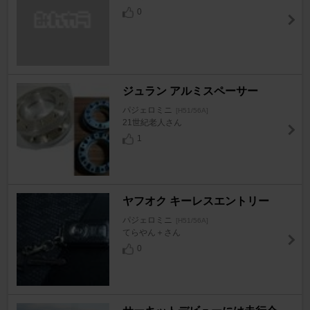
0
ジュラン アルミスペーサー
パジェロミニ
[H51/56A]
21世紀老人さん
1
ヤフオク キーレスエントリー
パジェロミニ
[H51/56A]
てらやん＋さん
0