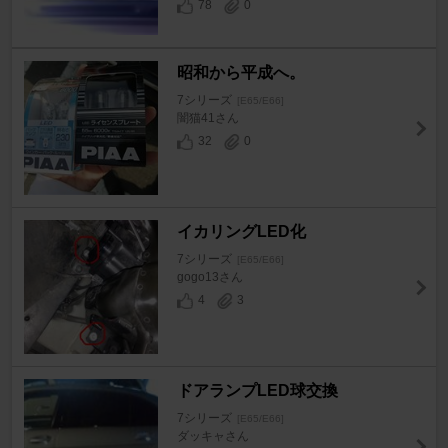
78
0
昭和から平成へ。
7シリーズ
[E65/E66]
闇猫41さん
32
0
イカリングLED化
7シリーズ
[E65/E66]
gogo13さん
4
3
ドアランプLED球交換
7シリーズ
[E65/E66]
ダッキャさん