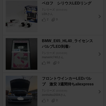
ベロフ シリウスLEDリング
7シリーズ
[E65/E66]
LEKさん
2
0
BMW_E65_HL40_ライセンス
バルブLED到着♪
7シリーズ
[E65/E66]
marveric740さん
98
0
フロントウインカーLEDバル
ブ 激安 3週間待ちaliexpress
7シリーズ
[E65/E66]
zenhutsu2004さん
3
0