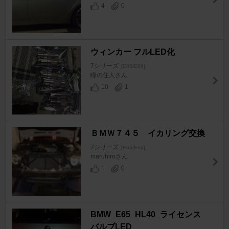
4
0
ウィンカー フルLED化
7シリーズ
[E65/E66]
瞳の住人さん
10
1
ＢＭＷ７４５ イカリング交換
7シリーズ
[E65/E66]
maruhiroさん
1
0
BMW_E65_HL40_ライセンス
バルブLED