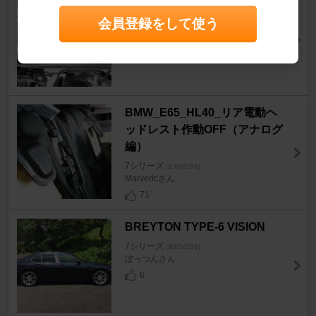
スターターリレー点検
7シリーズ
会員登録をして使う
[E65/E66]
ポルちんさん
4
BMW_E65_HL40_リア電動ヘ
ッドレスト作動OFF（アナログ
編）
7シリーズ
[E65/E66]
Marvericさん
71
BREYTON TYPE-6 VISION
7シリーズ
[E65/E66]
ぼっつんさん
6