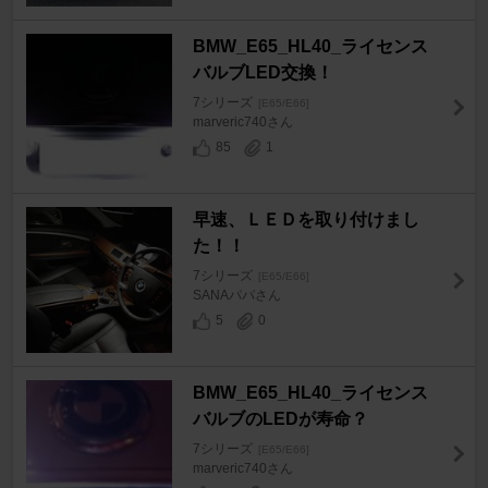
BMW_E65_HL40_ライセンス
バルブLED交換！
7シリーズ
[E65/E66]
marveric740さん
85
1
早速、ＬＥＤを取り付けまし
た！！
7シリーズ
[E65/E66]
SANAパパさん
5
0
BMW_E65_HL40_ライセンス
バルブのLEDが寿命？
7シリーズ
[E65/E66]
marveric740さん