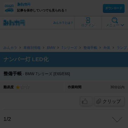
ダウンロード
記事を保存していつでも見られる！
みんカラとは？
ログイン
メニュー
みんカラ
車種別情報
BMW
7シリーズ
整備手帳
外装
ランプ
ナンバー灯 LED化
整備手帳
BMW 7シリーズ [E65/E66]
難易度
作業時間
30分以内
クリップ
1/2