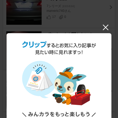
7シリーズ
[E65/E66]
marveric740さん
17
0
ボンネットが開かない！
7シリーズ
[E65/E66]
ポルちんさん
2
トランスミッション修理
7シリーズ
[E65/E66]
ポルちんさん
17