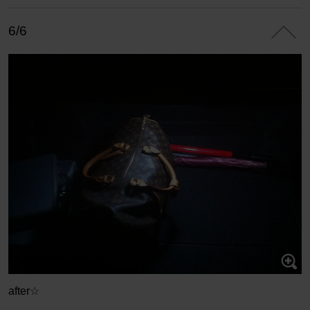
6/6
after☆