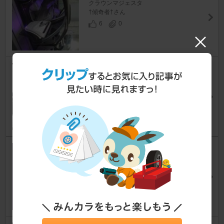
クラウンマジェスタ
†傾奇者†さん
6
0
ウェルカムランプ交換
クラウンマジェスタ
V I Pさん
6
2
ヘッドライトHID→LED化
クラウンマジェスタ
萩原課長さん
13
0