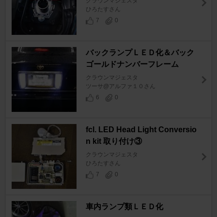
クラウンマジェスタ
ひろたすさん
7
0
バックランプＬＥＤ化＆バック
ゴールドナンバーフレーム
クラウンマジェスタ
ツーサ@アルファ１０さん
6
0
fcl. LED Head Light Conversio
n kit 取り付け③
クラウンマジェスタ
ひろたすさん
7
0
車内ランプ類ＬＥＤ化