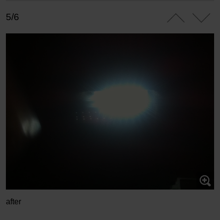
5/6
after