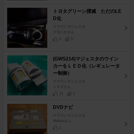
トヨタグリーン撲滅 ただのLE
D化
クラウンマジェスタ
げるにかさん
3
0
(GWS214)マジェスタのウイン
カーをＬＥＤ化（レギュレータ
ー制御）
クラウンマジェスタ
１０３さん
11
2
DVDナビ
クラウンマジェスタ
Mabooさん
1