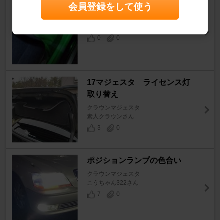
フットランプLED化
会員登録をして使う
クラウンマジェスタ
マジェス汰さん
0
0
17マジェスタ ライセンス灯
取り替え
クラウンマジェスタ
素人クラウンさん
3
0
ポジションランプの色合い
クラウンマジェスタ
こうちゃん322さん
7
0