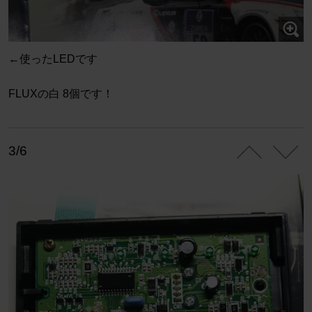
←使ったLEDです
FLUXの白 8個です！
3/6