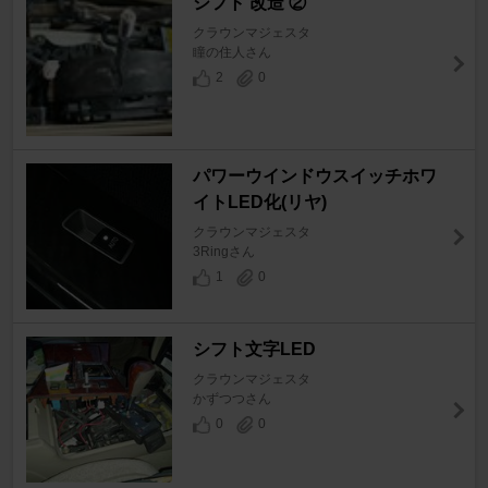
シフト 改造 ②
クラウンマジェスタ
瞳の住人さん
2
0
パワーウインドウスイッチホワ
イトLED化(リヤ)
クラウンマジェスタ
3Ringさん
1
0
シフト文字LED
クラウンマジェスタ
かずつつさん
0
0