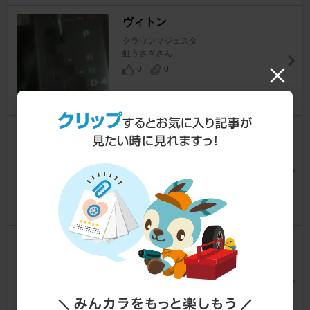
ヴィトン
クラウンマジェスタ
虹うさぎさん
0
0
シフトパネルスイッチ白色LED
化
クラウンマジェスタ
3Ringさん
3
0
セルシオゲート移植後パネルを
作ってみた(ﾟ∞ﾟ )
クラウンマジェスタ
おぽぽすたいるさん
11
0