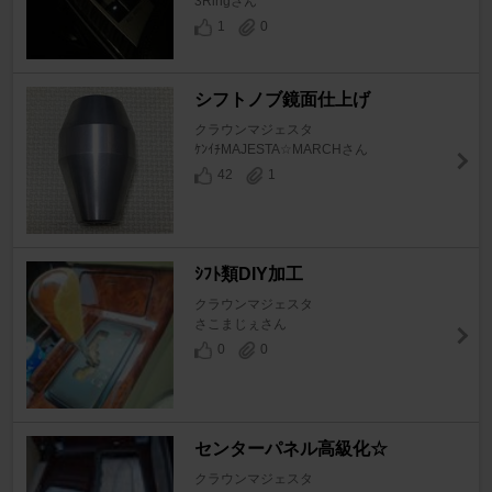
3Ringさん
1
0
シフトノブ鏡面仕上げ
クラウンマジェスタ
ｹﾝｲﾁMAJESTA☆MARCHさん
42
1
ｼﾌﾄ類DIY加工
クラウンマジェスタ
さこまじぇさん
0
0
センターパネル高級化☆
クラウンマジェスタ