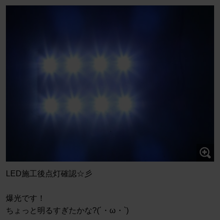
LED施工後点灯確認☆彡
爆光です！
ちょっと明るすぎたかな?(´・ω・`)