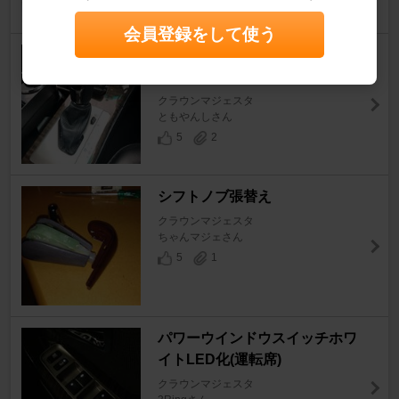
会員登録をして使う
210系クラウンアスリートシフ
トノブ&シフトブーツ
クラウンマジェスタ
ともやんしさん
5
2
シフトノブ張替え
クラウンマジェスタ
ちゃんマジェさん
5
1
パワーウインドウスイッチホワ
イトLED化(運転席)
クラウンマジェスタ