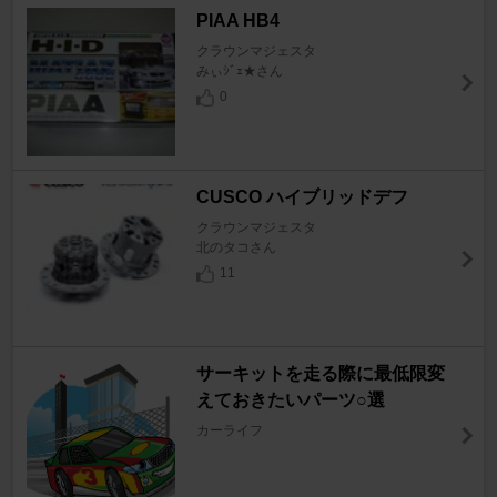
PIAA HB4
クラウンマジェスタ
みぃｼﾞｪ★さん
0
CUSCO ハイブリッドデフ
クラウンマジェスタ
北のタコさん
11
サーキットを走る際に最低限変
えておきたいパーツ○選
カーライフ