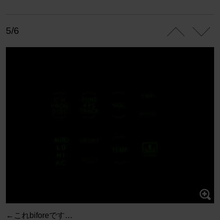
5/6
←これbiforeです…