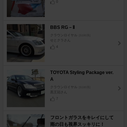
0
BBS RG－Ⅱ
クラウンロイヤル
[S180系]
せとクラさん
4
TOYOTA Styling Package ver.
A
クラウンロイヤル
[S180系]
黒王冠さん
7
フロントガラスをキレイにして
雨の日も視界スッキリに！