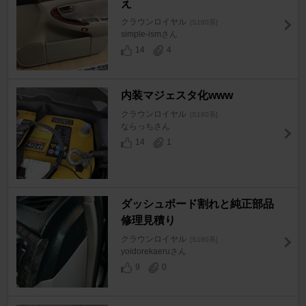
え
クラウンロイヤル
[S180系]
simple-ismさん
14
4
内装マジェスタ化www
クラウンロイヤル
[S180系]
ならっちさん
14
1
ダッシュボード割れと純正部品
修理見積り
クラウンロイヤル
[S180系]
yoidorekaeruさん
9
0