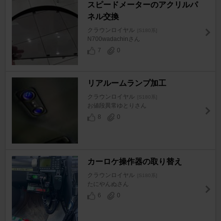
スピードメーターのアクリルパ
ネル交換
クラウンロイヤル
[S180系]
N700wadachinさん
7
0
リアルームランプ加工
クラウンロイヤル
[S180系]
お値段異常ゆとりさん
8
0
カーロケ操作器の取り替え
クラウンロイヤル
[S180系]
たにやんぬさん
6
0