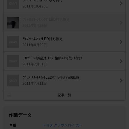
ﾜｲﾄﾞﾋﾞｭｰﾌﾞﾙｰﾐﾗｰ取り付け
2011年10月26日
ﾌｯﾄｲﾙﾐﾈｰｼｮﾝﾗﾝﾌﾟLED打ち換え
2011年8月29日
ﾘｱｺﾝｿｰﾙｽｲｯﾁLED打ち換え
2011年8月29日
18ﾏｼﾞｪｽﾀ純正ｵｰﾄﾐﾗｰ格納ｽｲｯﾁ取り付け
2011年7月31日
ﾌﾟｯｼｭｽﾀｰﾄｽｲｯﾁLED打ち換え(完成編)
2011年7月11日
記事一覧
作業データ
車種
トヨタ クラウンロイヤル