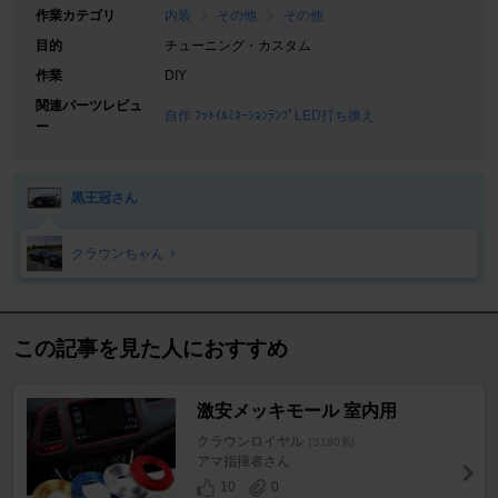
作業カテゴリ
内装
その他
その他
目的
チューニング・カスタム
作業
DIY
関連パーツレビュ
自作 ﾌｯﾄｲﾙﾐﾈｰｼｮﾝﾗﾝﾌﾟLED打ち換え
ー
黒王冠さん
クラウンちゃん ♀
この記事を見た人におすすめ
激安メッキモール 室内用
クラウンロイヤル
[S180系]
アマ指揮者さん
10
0