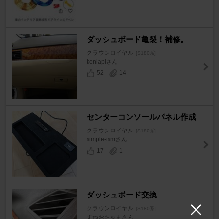
ダッシュボード亀裂！補修。
クラウンロイヤル
[S180系]
kenlapiさん
52
14
センターコンソールパネル作成
クラウンロイヤル
[S180系]
simple-ismさん
17
1
ダッシュボード交換
クラウンロイヤル
[S180系]
すねおちゃまさん