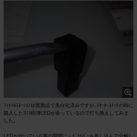
ﾌｯﾄｲﾙﾐﾈｰｼｮﾝは既製品で美白化済みですが､ｽﾀｰﾀｰｽｲｯﾁの時に
購入した3ﾐﾘ砲弾LEDが余っているので打ち換えしてみま
した｡
LEDが付いている裏の隙間に－ﾄﾞﾗｲﾊﾞｰを差し込んで分解し