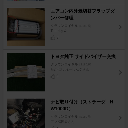
エアコン内外気切替フラップダ
ンパー修理
クラウンロイヤル
[S180系]
The-kiさん
3
トヨタ純正 サイドバイザー交換
クラウンロイヤル
[S180系]
たかはし れーしんぐさん
9
ナビ取り付け（ストラーダ H
W1000D）
クラウンロイヤル
[S180系]
アマ指揮者さん