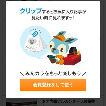
16
0
♪ドリンクホルダー LED♪
クラウンロイヤル
[S180系]
じょーじメビウスさん
21
1
天井LEDをさらに青く！
クラウンロイヤル
[S180系]
bamubamuさん
2
2
会員登録をして使う
ドア内張アルカンターラ調張替