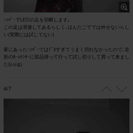
ﾆｯﾊﾟｰでLEDの足を切断します｡
この足は溶接してあるらしく､はんだごてでは外せないらし
い(実際には試してない)
家にあったﾆｯﾊﾟｰではﾃﾞｶすぎてうまく切れなかったので､近
所のﾎｰﾑｾﾝﾀｰに部品持って行って試し切りして買って来まし
た(≧ω≦)
4/7