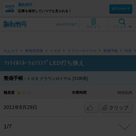
ダウンロード
記事を保存していつでも見られる！
みんカラとは？
ログイン
メニュー
みんカラ
車種別情報
トヨタ
クラウンロイヤル
整備手帳
内装
ﾌｯﾄｲﾙﾐﾈｰｼｮﾝﾗﾝﾌﾟLED打ち換え
整備手帳
トヨタ クラウンロイヤル [S180系]
難易度
作業時間
30分以内
2011年8月29日
クリップ
1/7