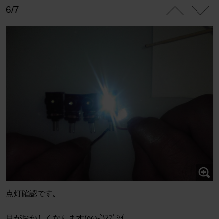
6/7
点灯確認です｡
目がおかしくなります(ρω-`)ﾏﾌﾞｼｲ