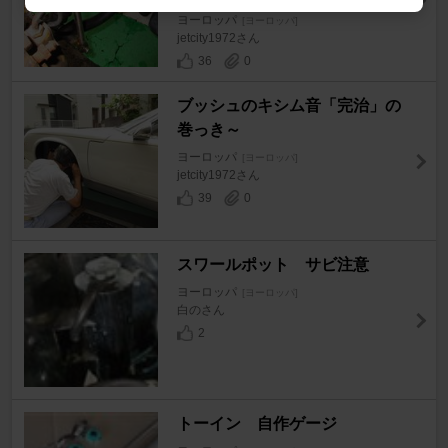
ヨーロッパ
[ヨーロッパ]
jetcity1972さん
36
0
ブッシュのキシム音「完治」の
巻っき～
ヨーロッパ
[ヨーロッパ]
jetcity1972さん
39
0
スワールポット サビ注意
ヨーロッパ
[ヨーロッパ]
白のさん
2
トーイン 自作ゲージ