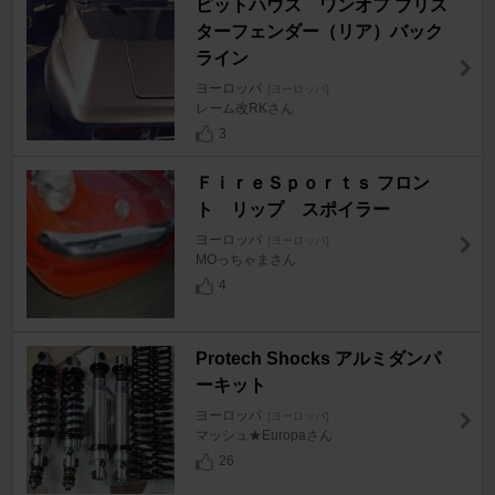
ピットハウス ワンオフ ブリス
ターフェンダー（リア）バック
ライン
ヨーロッパ
[ヨーロッパ]
レーム改RKさん
3
ＦｉｒｅＳｐｏｒｔｓ フロン
ト リップ スポイラー
ヨーロッパ
[ヨーロッパ]
MOっちゃまさん
4
Protech Shocks アルミダンパ
ーキット
ヨーロッパ
[ヨーロッパ]
マッシュ★Europaさん
26