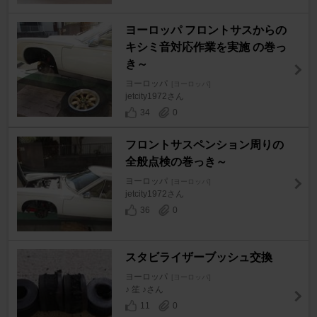
ヨーロッパ フロントサスからの
キシミ音対応作業を実施 の巻っ
き～
ヨーロッパ
[ヨーロッパ]
jetcity1972さん
34
0
フロントサスペンション周りの
全般点検の巻っき～
ヨーロッパ
[ヨーロッパ]
jetcity1972さん
36
0
スタビライザーブッシュ交換
ヨーロッパ
[ヨーロッパ]
♪ 笙 ♪さん
11
0