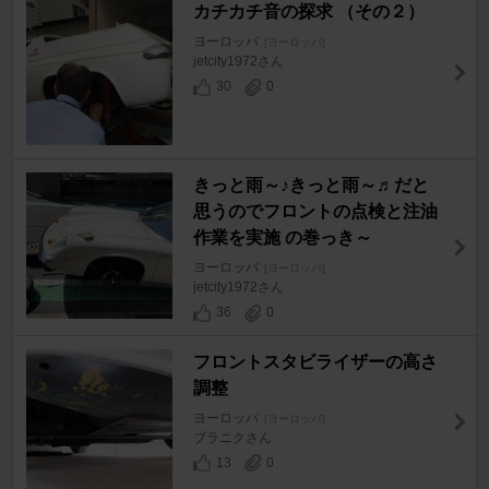
カチカチ音の探求 （その２）
ヨーロッパ
[ヨーロッパ]
jetcity1972さん
30
0
きっと雨～♪きっと雨～♬だと
思うのでフロントの点検と注油
作業を実施 の巻っき～
ヨーロッパ
[ヨーロッパ]
jetcity1972さん
36
0
フロントスタビライザーの高さ
調整
ヨーロッパ
[ヨーロッパ]
ブラニクさん
13
0