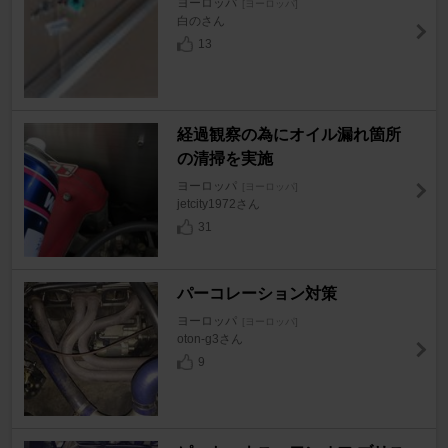
ヨーロッパ
[ヨーロッパ]
白のさん
13
経過観察の為にオイル漏れ箇所
の清掃を実施
ヨーロッパ
[ヨーロッパ]
jetcity1972さん
31
パーコレーション対策
ヨーロッパ
[ヨーロッパ]
oton-g3さん
9