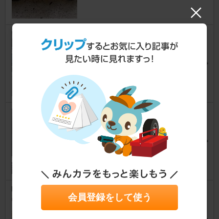
少し再発、サスペンションから
のキシミ音
ヨーロッパ
[ヨーロッパ]
jetcity1972さん
38
0
そうだ、スーパーゾイル..... の
巻っき～
ヨーロッパ
[ヨーロッパ]
jetcity1972さん
38
0
フロントサスペンションの注
会員登録をして使う
油、ラジエターホースのリセッ
ト作業を実施 の巻っき～