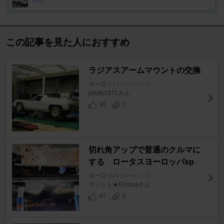
この記事を見た人におすすめ
ラジアスアームマウントの交換
ヨーロッパ
[ヨーロッパ]
jetcity1972さん
40
2
切れ角アップで普通のクルマに
する ロータスヨーロッパsp
ヨーロッパ
[ヨーロッパ]
マッシュ★Europaさん
47
5