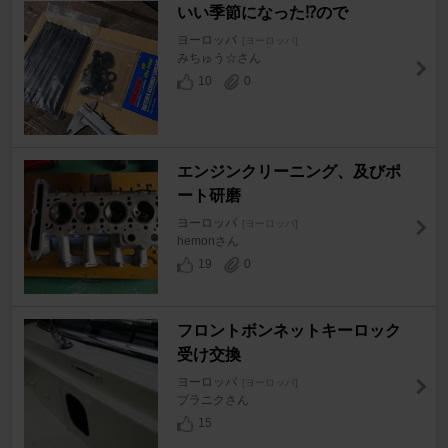
いい季節になった⁉️ので
ヨーロッパ
[ヨーロッパ]
みちゅう☆さん
10
0
エンジンクリーニング、及びポ
ート研磨
ヨーロッパ
[ヨーロッパ]
hemonさん
19
0
フロントボンネットキーロック
受け交換
ヨーロッパ
[ヨーロッパ]
ブラニクさん
15