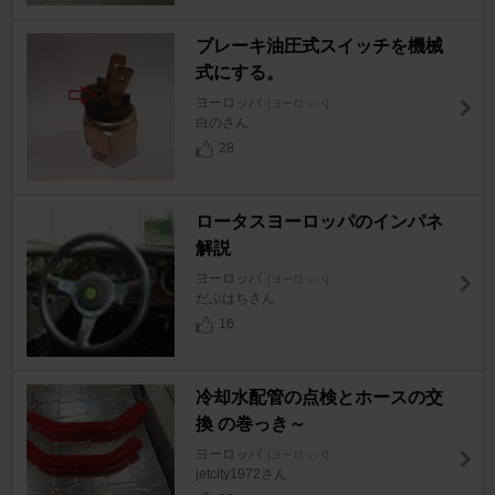
ブレーキ油圧式スイッチを機械
式にする。
ヨーロッパ
[ヨーロッパ]
白のさん
28
ロータスヨーロッパのインパネ
解説
ヨーロッパ
[ヨーロッパ]
だぶはちさん
16
冷却水配管の点検とホースの交
換 の巻っき～
ヨーロッパ
[ヨーロッパ]
jetcity1972さん