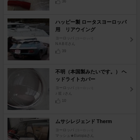
36
ハッピー製 ロータスヨーロッパ
用 リアウイング
ヨーロッパ
[ヨーロッパ]
N A B Eさん
39
不明（本国製みたいです。） ヘ
ッドライトカバー
ヨーロッパ
[ヨーロッパ]
♪ 笙 ♪さん
10
ムサシレジェンド Therm
ヨーロッパ
[ヨーロッパ]
マッシュ★Europaさん