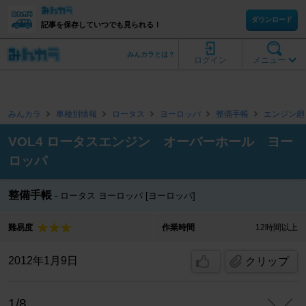
ダウンロード
記事を保存していつでも見られる！
みんカラとは？
ログイン
メニュー
みんカラ
車種別情報
ロータス
ヨーロッパ
整備手帳
エンジン廻
VOL4 ロータスエンジン オーバーホール ヨー
ロッパ
整備手帳
ロータス ヨーロッパ [ヨーロッパ]
難易度
作業時間
12時間以上
2012年1月9日
クリップ
1/8