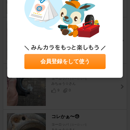
エンジンＯＨ
ヨーロッパ
[ヨーロッパ]
黒いTCさん
20
0
会員登録をして使う
短い😓
ヨーロッパ
[ヨーロッパ]
みちゅう☆さん
9
0
コレかぁ〜😓
ヨーロッパ
[ヨーロッパ]
みちゅう☆さん