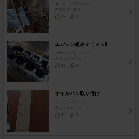
ヨーロッパ
[ヨーロッパ]
みちゅう☆さん
12
0
エンジン組み立てマス‼️
ヨーロッパ
[ヨーロッパ]
みちゅう☆さん
11
0
オイルパン取り付け
ヨーロッパ
[ヨーロッパ]
みちゅう☆さん
11
0