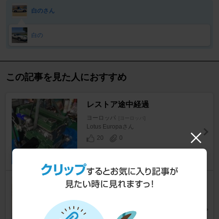
白のさん
白の
この記事を見た人におすすめ
レストア途中経過
ヨーロッパ
[ヨーロッパ]
Lotus Europaさん
20
0
バルブのカーボン除去
ヨーロッパ
[ヨーロッパ]
hemonさん
12
0