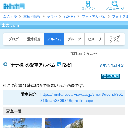
ログイン
メニュー
みんカラ
車種別情報
ヤマハ
YZF-R7
フォトアルバム
フォトア
まめ.com
ラップ
ブログ
愛車紹介
アルバム
グループ
ヒストリ
タイム
"ぼしゅうち ... >>
"ナナ様"の愛車アルバム
[2枚]
ヤマハ YZF-R7
※この記事は愛車紹介で追加された画像です。
愛車紹介
https://minkara.carview.co.jp/smart/userid/961
319/car/3509348/profile.aspx
写真一覧