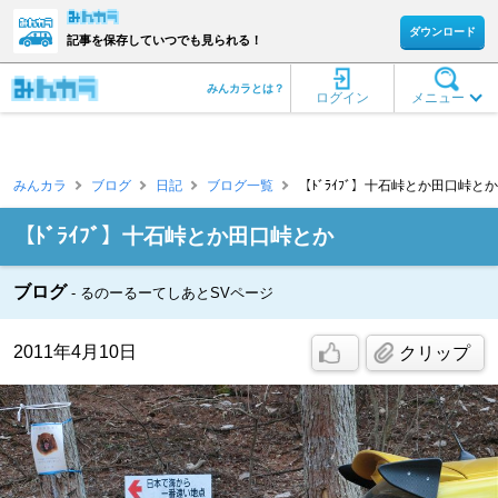
ダウンロード
記事を保存していつでも見られる！
みんカラとは？
ログイン
メニュー
みんカラ
ブログ
日記
ブログ一覧
【ﾄﾞﾗｲﾌﾞ】十石峠とか田口峠とか [
【ﾄﾞﾗｲﾌﾞ】十石峠とか田口峠とか
ブログ
るのーるーてしあとSVページ
2011年4月10日
クリップ