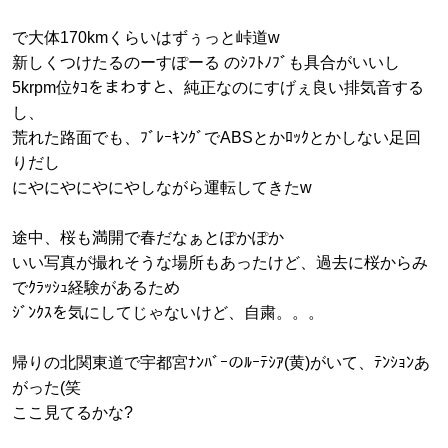
で大体170kmくらいはずぅっと峠道w
新しくつけたるのーすぽーる のｼﾌﾄﾉﾌﾞも具合がいいし
5krpm位ﾀｺをまわすと、純正なのにすげぇ良い排気音する
し、
荒れた路面でも、ﾌﾞﾚｰｷﾝｸﾞでABSとかﾛｯｸとかしない足回
りだし
にやにやにやにやしながら運転してきたw
途中、桜も満開で春だなぁとぽかぽか
いい写真が撮れそうな場所もあったけど、過去に桜からみ
でｸﾗｯｼｭ経験があるため
ｼﾞﾝｸｽを気にしてじゃないけど、自粛。。。
帰りの北関東道で宇都宮ﾅﾝﾊﾞｰのﾙｰﾃｼｱ(黄)がいて、ﾃﾝｼｮﾝあ
がった(笑
ここ見てるかな?