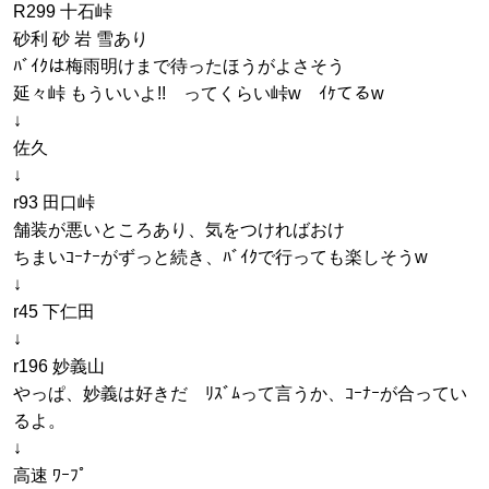
R299 十石峠
砂利 砂 岩 雪あり
ﾊﾞｲｸは梅雨明けまで待ったほうがよさそう
延々峠 もういいよ!! ってくらい峠w ｲｹてるw
↓
佐久
↓
r93 田口峠
舗装が悪いところあり、気をつければおけ
ちまいｺｰﾅｰがずっと続き、ﾊﾞｲｸで行っても楽しそうw
↓
r45 下仁田
↓
r196 妙義山
やっぱ、妙義は好きだ ﾘｽﾞﾑって言うか、ｺｰﾅｰが合ってい
るよ。
↓
高速 ﾜｰﾌﾟ