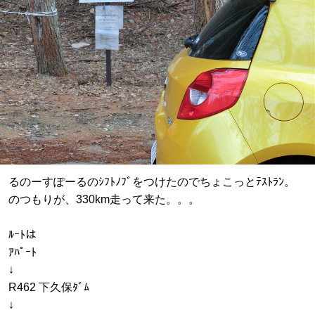
るのーすぽーるのｼﾌﾄﾉﾌﾞをつけたのでちょこっとﾃｽﾄﾗﾝ。
のつもりが、330km走って来た。。。
ﾙｰﾄは
ｱﾊﾟｰﾄ
↓
R462 下久保ﾀﾞﾑ
↓