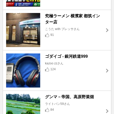
究極ラーメン 横濱家 都筑イン
ター店
こうた with プレッサさん
91
ゴダイゴ - 銀河鉄道999
kazoo zzさん
124
グンマ－帝国、高原野菜畑
ライトバン59さん
84