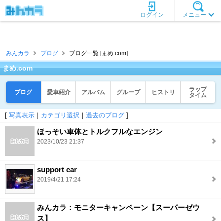
ログイン
メニュー
みんカラ
ブログ
ブログ一覧 [まめ.com]
まめ.com
ラップ
ブログ
愛車紹介
アルバム
グループ
ヒストリ
タイム
[
写真表示
｜
カテゴリ選択
｜
過去のブログ
]
ほっそい車体とトルクフルなエンジン
2023/10/23 21:37
support car
2019/4/21 17:24
みんカラ：モニターキャンペーン【スーパーゼウ
ス】