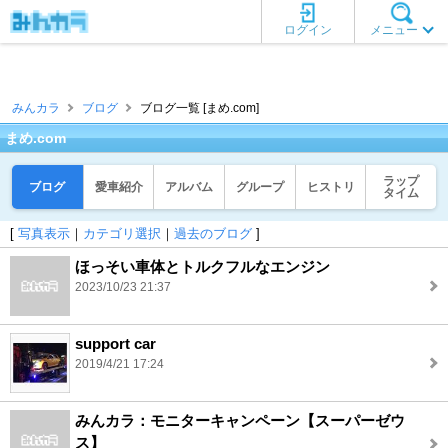
ログイン
メニュー
みんカラ
ブログ
ブログ一覧 [まめ.com]
まめ.com
ラップ
ブログ
愛車紹介
アルバム
グループ
ヒストリ
タイム
[
写真表示
｜
カテゴリ選択
｜
過去のブログ
]
ほっそい車体とトルクフルなエンジン
2023/10/23 21:37
support car
2019/4/21 17:24
みんカラ：モニターキャンペーン【スーパーゼウ
ス】