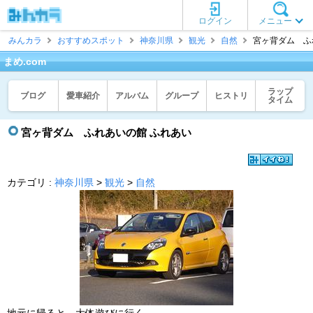
ログイン
メニュー
みんカラ
おすすめスポット
神奈川県
観光
自然
宮ヶ背ダム ふれ
まめ.com
ラップ
ブログ
愛車紹介
アルバム
グループ
ヒストリ
タイム
宮ヶ背ダム ふれあいの館 ふれあい
カテゴリ :
神奈川県
>
観光
>
自然