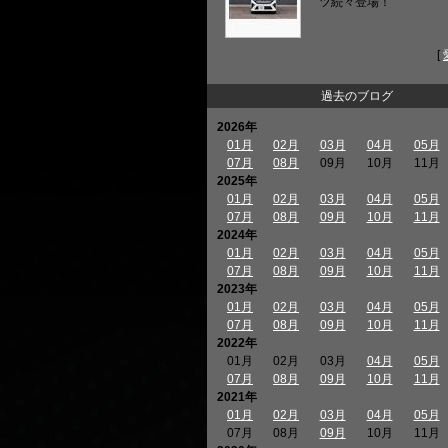
ツ続々登場！
[
過去のブログ
2026年
01月
02月
03月
04月
05月
07月
08月
09月
10月
11月
2025年
01月
02月
03月
04月
05月
07月
08月
09月
10月
11月
2024年
01月
02月
03月
04月
05月
07月
08月
09月
10月
11月
2023年
01月
02月
03月
04月
05月
07月
08月
09月
10月
11月
2022年
01月
02月
03月
04月
05月
07月
08月
09月
10月
11月
2021年
01月
02月
03月
04月
05月
07月
08月
09月
10月
11月