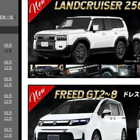
愛車一覧
]
06月
12月
06月
12月
06月
12月
06月
12月
06月
12月
06月
12月