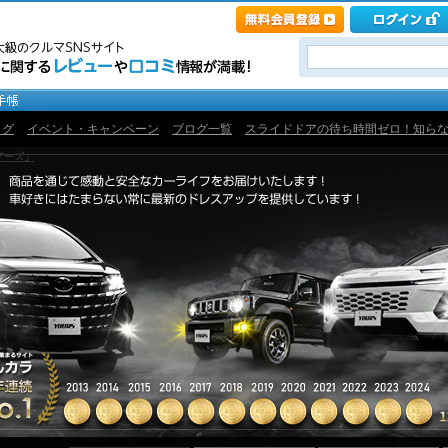
ログ
>
イベント・キャンペーン
>
ブログ一覧
>
スライドドアの待ち時間ゼロ！知らなき
アーズ」