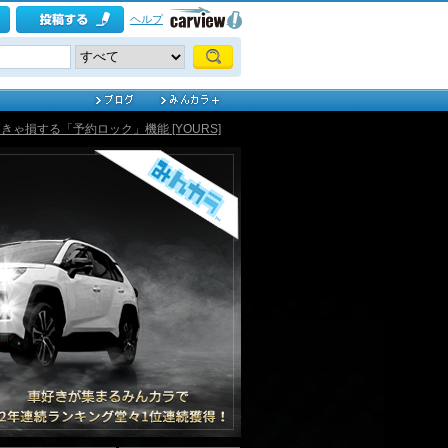
ヘルプ
ゃ損する「予約ロック」機能 [YOURS]