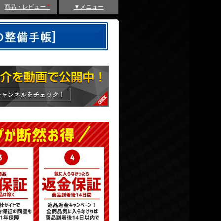
商品・レビュー
*
▼メニュー