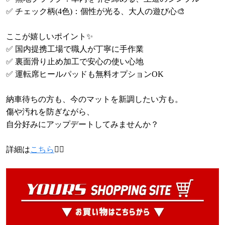
✅ チェック柄(4色)：個性が光る、大人の遊び心🎨
ここが嬉しいポイント✨
✅ 国内提携工場で職人が丁寧に手作業
✅ 裏面滑り止め加工で安心の使い心地
✅ 運転席ヒールパッドも無料オプションOK
納車待ちの方も、今のマットを新調したい方も。
傷や汚れを防ぎながら、
自分好みにアップデートしてみませんか？
詳細は
こちら
💁‍♀️