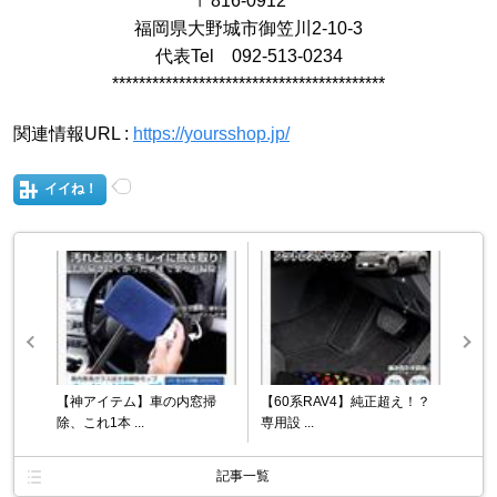
〒816-0912
福岡県大野城市御笠川2-10-3
代表Tel 092-513-0234
*****************************************
関連情報URL :
https://yoursshop.jp/
イイね！
【神アイテム】車の内窓掃
【60系RAV4】純正超え！？
除、これ1本 ...
専用設 ...
記事一覧