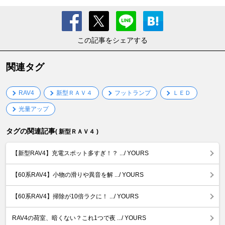
この記事をシェアする
関連タグ
RAV4
新型ＲＡＶ４
フットランプ
ＬＥＤ
光量アップ
タグの関連記事
( 新型ＲＡＶ４ )
【新型RAV4】充電スポット多すぎ！？ .../ YOURS
【60系RAV4】小物の滑りや異音を解 .../ YOURS
【60系RAV4】掃除が10倍ラクに！ .../ YOURS
RAV4の荷室、暗くない？これ1つで夜 .../ YOURS