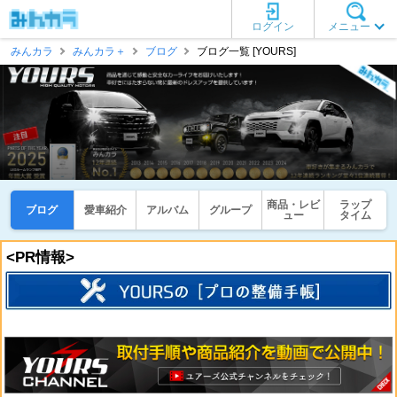
ログイン
メニュー
みんカラ
みんカラ＋
ブログ
ブログ一覧 [YOURS]
商品・レビ
ラップ
ブログ
愛車紹介
アルバム
グループ
ュー
タイム
<PR情報>