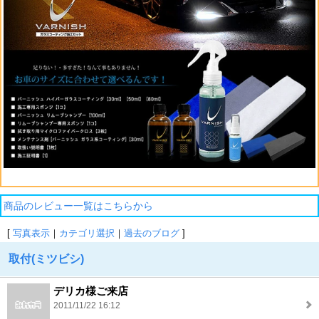
商品のレビュー一覧はこちらから
[
写真表示
｜
カテゴリ選択
｜
過去のブログ
]
取付(ミツビシ)
デリカ様ご来店
2011/11/22 16:12