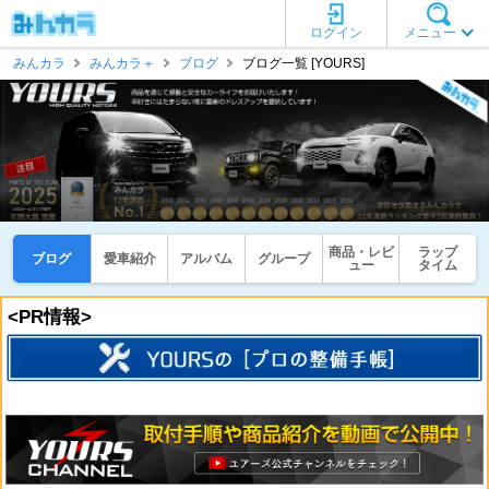
ログイン
メニュー
みんカラ
みんカラ＋
ブログ
ブログ一覧 [YOURS]
商品・レビ
ラップ
ブログ
愛車紹介
アルバム
グループ
ュー
タイム
<PR情報>