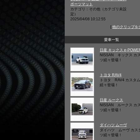
ポーツマット
カテゴリ：その他（カテゴリ未設
定）
2025/04/08 10:12:55
[
他のクリップを
愛車一覧
日産 キックス e-POWE
NISSAN キックス 
ツ続々登場！
トヨタ RAV4
トヨタ RAV4 カスタ
続々登場！
日産 ルークス
NISSAN ルークス 
ツ続々登場！
ダイハツ ムーヴ
ダイハツ ムーヴ カス
ツ続々登場！