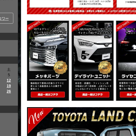
ロワー
土
5
12
19
26