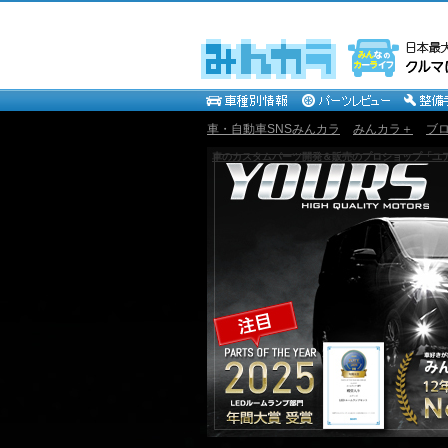
車・自動車SNSみんカラ
>
みんカラ＋
>
ブ
車のカスタムパーツ開発＆販売のプロショップ「ユ