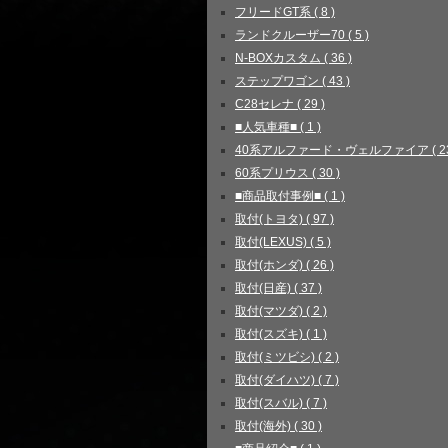
フリードGT系 ( 8 )
ランドクルーザー70 ( 5 )
N-BOXカスタム ( 36 )
ステップワゴン ( 43 )
C28セレナ ( 29 )
■人気車種■ ( 1 )
40系アルファード・ヴェルファイア ( 23
60系プリウス ( 30 )
■商品取付事例■ ( 1 )
取付(トヨタ) ( 97 )
取付(LEXUS) ( 5 )
取付(ホンダ) ( 26 )
取付(日産) ( 37 )
取付(マツダ) ( 2 )
取付(スズキ) ( 1 )
取付(ミツビシ) ( 2 )
取付(ダイハツ) ( 7 )
取付(スバル) ( 7 )
取付(海外) ( 30 )