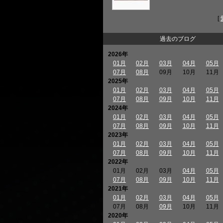
[
過去のブログ
2026年
01月
02月
03月
04月
05月
07月
08月
09月
10月
11月
2025年
01月
02月
03月
04月
05月
07月
08月
09月
10月
11月
2024年
01月
02月
03月
04月
05月
07月
08月
09月
10月
11月
2023年
01月
02月
03月
04月
05月
07月
08月
09月
10月
11月
2022年
01月
02月
03月
04月
05月
07月
08月
09月
10月
11月
2021年
01月
02月
03月
04月
05月
07月
08月
09月
10月
11月
2020年