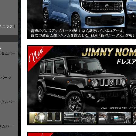
チェック
]
R
カスタムパー
ムパーツ
カスタムパー
タムパー