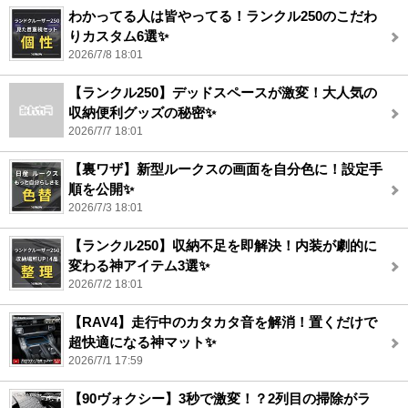
わかってる人は皆やってる！ランクル250のこだわ
りカスタム6選✨
2026/7/8 18:01
【ランクル250】デッドスペースが激変！大人気の
収納便利グッズの秘密✨
2026/7/7 18:01
【裏ワザ】新型ルークスの画面を自分色に！設定手
順を公開✨
2026/7/3 18:01
【ランクル250】収納不足を即解決！内装が劇的に
変わる神アイテム3選✨
2026/7/2 18:01
【RAV4】走行中のカタカタ音を解消！置くだけで
超快適になる神マット✨
2026/7/1 17:59
【90ヴォクシー】3秒で激変！？2列目の掃除がラ