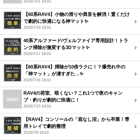
2026/7/21 18:01
【60系RAV4】小物の滑りや異音を解消！置くだけ
で劇的に快適になる神マット✨
2026/7/19 18:01
40系アルファード/ヴェルファイア専用設計！トラ
ンク掃除が激変する3Dマット✨
2026/7/17 18:01
【60系RAV4】掃除が10倍ラクに！？爆売れ中の
「神マット」が凄すぎた…✨
2026/7/16 18:01
RAV4の荷室、暗くない？これ1つで夜のキャン
プ・釣りが劇的に快適に！
2026/7/15 18:01
【RAV4】コンソールの「底なし沼」から卒業！専
用トレイで劇的整理
2026/7/9 18:01