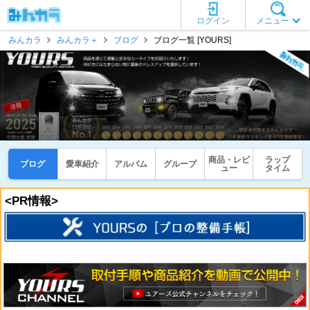
ログイン
メニュー
みんカラ
みんカラ＋
ブログ
ブログ一覧 [YOURS]
商品・レビ
ラップ
ブログ
愛車紹介
アルバム
グループ
ュー
タイム
<PR情報>