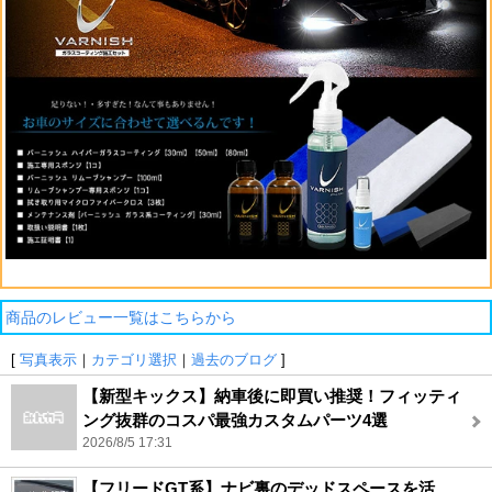
商品のレビュー一覧はこちらから
[
写真表示
｜
カテゴリ選択
｜
過去のブログ
]
【新型キックス】納車後に即買い推奨！フィッティ
ング抜群のコスパ最強カスタムパーツ4選
2026/8/5 17:31
【フリードGT系】ナビ裏のデッドスペースを活