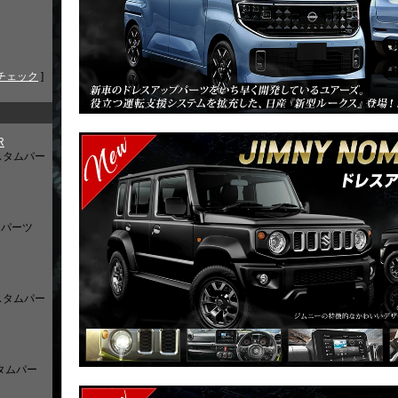
チェック
]
R
カスタムパー
ムパーツ
カスタムパー
タムパー