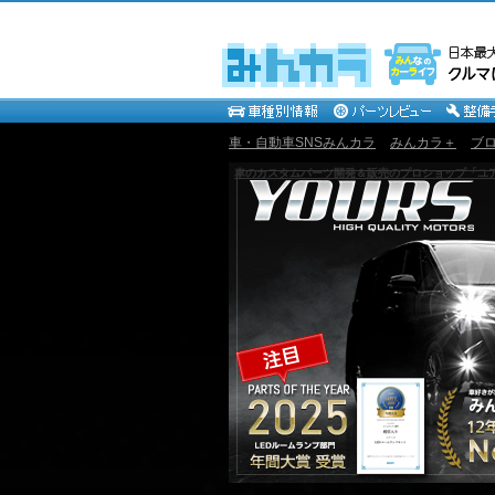
車・自動車SNSみんカラ
>
みんカラ＋
>
ブ
車のカスタムパーツ開発＆販売のプロショップ「ユ