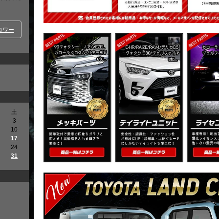
ロワー
土
3
10
17
24
31