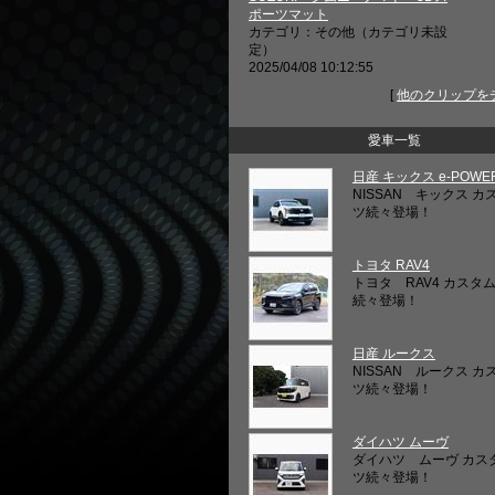
ポーツマット
カテゴリ：その他（カテゴリ未設
定）
2025/04/08 10:12:55
[
他のクリップを
愛車一覧
日産 キックス e-POWE
NISSAN キックス 
ツ続々登場！
トヨタ RAV4
トヨタ RAV4 カスタ
続々登場！
日産 ルークス
NISSAN ルークス 
ツ続々登場！
ダイハツ ムーヴ
ダイハツ ムーヴ カス
ツ続々登場！