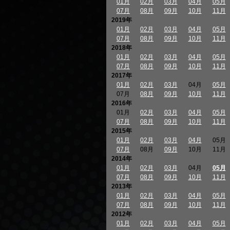
01月
02月
03月
04月
05月
07月
08月
09月
10月
11月
2019年
01月
02月
03月
04月
05月
07月
08月
09月
10月
11月
2018年
01月
02月
03月
04月
05月
07月
08月
09月
10月
11月
2017年
01月
02月
03月
04月
05月
07月
08月
09月
10月
11月
2016年
01月
02月
03月
04月
05月
07月
08月
09月
10月
11月
2015年
01月
02月
03月
04月
05月
07月
08月
09月
10月
11月
2014年
01月
02月
03月
04月
05月
07月
08月
09月
10月
11月
2013年
01月
02月
03月
04月
05月
07月
08月
09月
10月
11月
2012年
01月
02月
03月
04月
05月