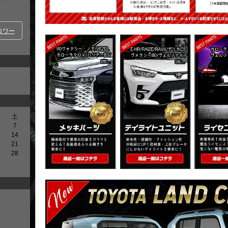
ロワー
土
7
14
21
28