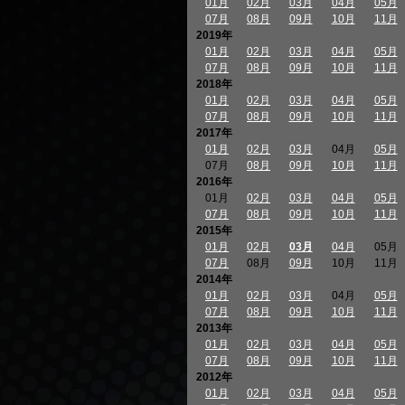
01月
02月
03月
04月
05月
07月
08月
09月
10月
11月
2019年
01月
02月
03月
04月
05月
07月
08月
09月
10月
11月
2018年
01月
02月
03月
04月
05月
07月
08月
09月
10月
11月
2017年
01月
02月
03月
04月
05月
07月
08月
09月
10月
11月
2016年
01月
02月
03月
04月
05月
07月
08月
09月
10月
11月
2015年
01月
02月
03月
04月
05月
07月
08月
09月
10月
11月
2014年
01月
02月
03月
04月
05月
07月
08月
09月
10月
11月
2013年
01月
02月
03月
04月
05月
07月
08月
09月
10月
11月
2012年
01月
02月
03月
04月
05月