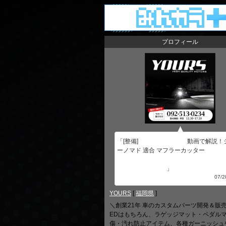
プロフィール
「[整備]
#ジムニーノマド
動画で解説！
ーノマド 適合 マフラーカッター
https:/
a.carview.co.jp/userid/967275/car/3774
725841/note.aspx
」
何シテル？
07/28
YOURS
[
福岡県
]
＼創業21年 車のカスタムパーツ開発＆販売
EDはもちろん、ラゲッジマット・ペダル
傷・汚れ防止アイテム、各種ガーニッシュ