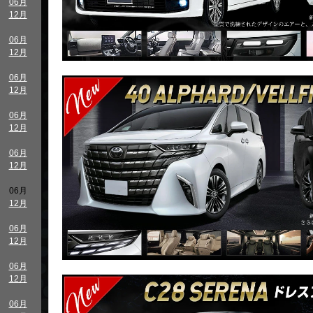
06月
12月
06月
12月
06月
12月
06月
12月
06月
12月
06月
12月
06月
12月
06月
12月
06月