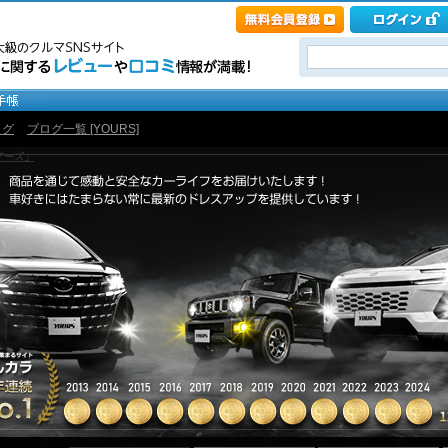
ログ
>
ブログ一覧 [YOURS]
アーズ」