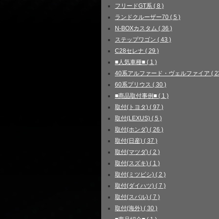
フリードGT系 ( 8 )
ランドクルーザー70 ( 5 )
N-BOXカスタム ( 36 )
ステップワゴン ( 43 )
C28セレナ ( 29 )
■人気車種■ ( 1 )
40系アルファード・ヴェルファイア ( 23
60系プリウス ( 30 )
■商品取付事例■ ( 1 )
取付(トヨタ) ( 97 )
取付(LEXUS) ( 5 )
取付(ホンダ) ( 26 )
取付(日産) ( 37 )
取付(マツダ) ( 2 )
取付(スズキ) ( 1 )
取付(ミツビシ) ( 2 )
取付(ダイハツ) ( 7 )
取付(スバル) ( 7 )
取付(海外) ( 30 )