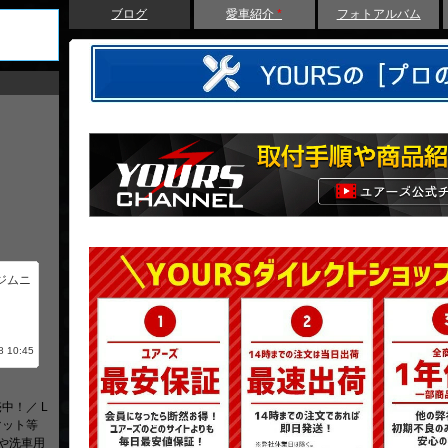
ブログ
愛車紹介
*
フォトアルバム
ジムニ
/minkar
695/8
 10:45
中！／ L
マット等
や洗車用