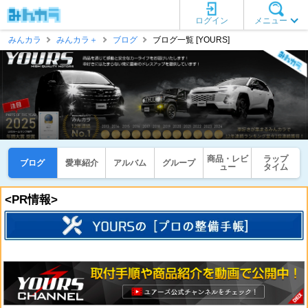
ログイン
メニュー
みんカラ
みんカラ＋
ブログ
ブログ一覧 [YOURS]
商品・レビ
ラップ
ブログ
愛車紹介
アルバム
グループ
ュー
タイム
<PR情報>