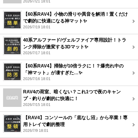
2026/7/21 18:01
【60系RAV4】小物の滑りや異音を解消！置くだけ
で劇的に快適になる神マット✨
2026/7/19 18:01
40系アルファード/ヴェルファイア専用設計！トラ
ンク掃除が激変する3Dマット✨
2026/7/17 18:01
【60系RAV4】掃除が10倍ラクに！？爆売れ中の
「神マット」が凄すぎた…✨
2026/7/16 18:01
RAV4の荷室、暗くない？これ1つで夜のキャン
プ・釣りが劇的に快適に！
2026/7/15 18:01
【RAV4】コンソールの「底なし沼」から卒業！専
用トレイで劇的整理
2026/7/9 18:01