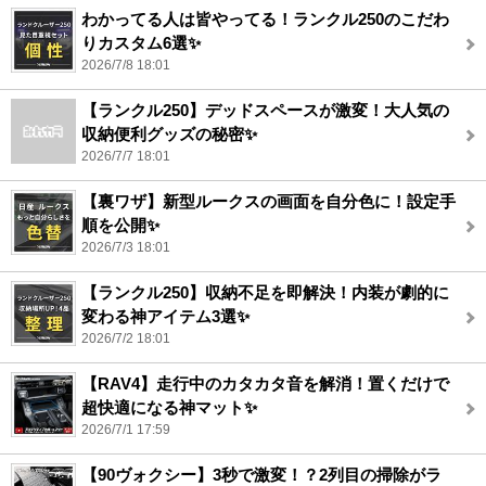
わかってる人は皆やってる！ランクル250のこだわ
りカスタム6選✨
2026/7/8 18:01
【ランクル250】デッドスペースが激変！大人気の
収納便利グッズの秘密✨
2026/7/7 18:01
【裏ワザ】新型ルークスの画面を自分色に！設定手
順を公開✨
2026/7/3 18:01
【ランクル250】収納不足を即解決！内装が劇的に
変わる神アイテム3選✨
2026/7/2 18:01
【RAV4】走行中のカタカタ音を解消！置くだけで
超快適になる神マット✨
2026/7/1 17:59
【90ヴォクシー】3秒で激変！？2列目の掃除がラ