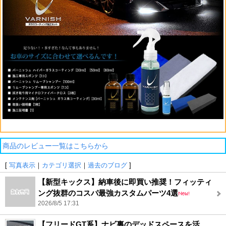
商品のレビュー一覧はこちらから
[
写真表示
｜
カテゴリ選択
｜
過去のブログ
]
【新型キックス】納車後に即買い推奨！フィッティ
ング抜群のコスパ最強カスタムパーツ4選
2026/8/5 17:31
【フリードGT系】ナビ裏のデッドスペースを活