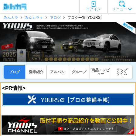
ログイン
メニュー
みんカラ
みんカラ＋
ブログ
ブログ一覧 [YOURS]
商品・レビ
ラップ
ブログ
愛車紹介
アルバム
グループ
ュー
タイム
<PR情報>