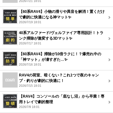
2026/7/21 18:01
【60系RAV4】小物の滑りや異音を解消！置くだけ
で劇的に快適になる神マット✨
2026/7/19 18:01
40系アルファード/ヴェルファイア専用設計！トラ
ンク掃除が激変する3Dマット✨
2026/7/17 18:01
【60系RAV4】掃除が10倍ラクに！？爆売れ中の
「神マット」が凄すぎた…✨
2026/7/16 18:01
RAV4の荷室、暗くない？これ1つで夜のキャン
プ・釣りが劇的に快適に！
2026/7/15 18:01
【RAV4】コンソールの「底なし沼」から卒業！専
用トレイで劇的整理
2026/7/9 18:01