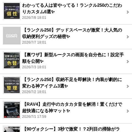
わかってる人は皆やってる！ランクル250のこだわ
りカスタム6選✨
2026/7/8 18:01
【ランクル250】デッドスペースが激変！大人気の
収納便利グッズの秘密✨
2026/7/7 18:01
【裏ワザ】新型ルークスの画面を自分色に！設定手
順を公開✨
2026/7/3 18:01
【ランクル250】収納不足を即解決！内装が劇的に
変わる神アイテム3選✨
2026/7/2 18:01
【RAV4】走行中のカタカタ音を解消！置くだけで
超快適になる神マット✨
2026/7/1 17:59
【90ヴォクシー】3秒で激変！？2列目の掃除がラ