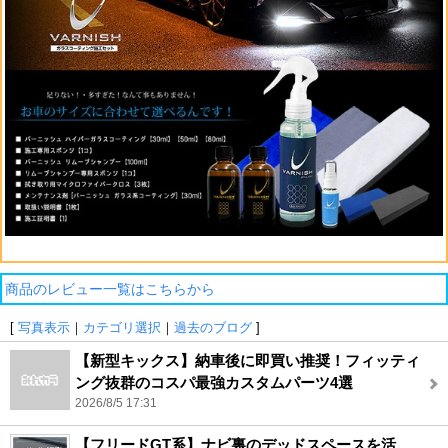
商品のレビュー一覧はこちらから
[
写真表示
｜
カテゴリ選択
｜
過去のブログ
]
【新型キックス】納車後に即買い推奨！フィッティ
ング抜群のコスパ最強カスタムパーツ4選
2026/8/5 17:31
【フリードGT系】ナビ裏のデッドスペースを活