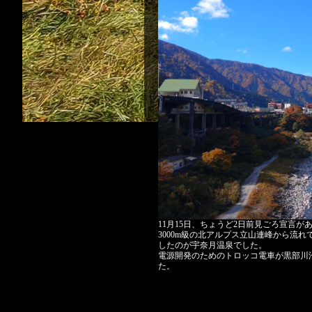
11月15日、ちょうど2日前見ごろ宣言
3000m級の北アルプス立山連峰から流れ
したのが宇奈月温泉でした。
電源開発のためのトロッコ電車が黒部川
た。