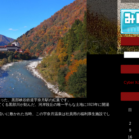
Cyber
があった、黒部峡谷鉄道宇奈月駅の紅葉です。
てくる黒部川が刻んだ、河岸段丘の唯一平らな土地に1923年に開湯
日
沿いに敷かれた当時、この宇奈月温泉は社員用の福利厚生施設でし
2
9
16