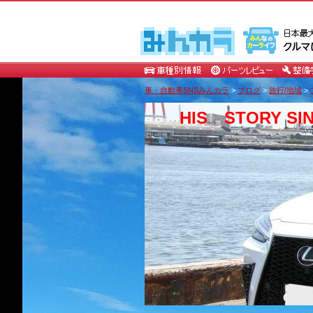
車・自動車SNSみんカラ
>
ブログ
>
旅行/地域
>
HIS STORY S