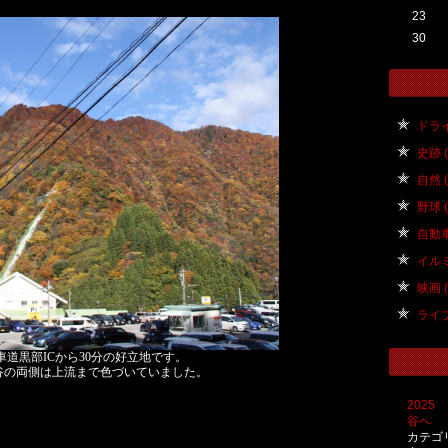
23
30
ドライブ
史跡 ( 
自然 ( 
野球 ( 
自動車 
イルミ
映画 ( 
ライブ 
道黒部ICから30分の好立地です。
谷の両側は上流まで色づいていました。
2025
谷へ
カテゴ