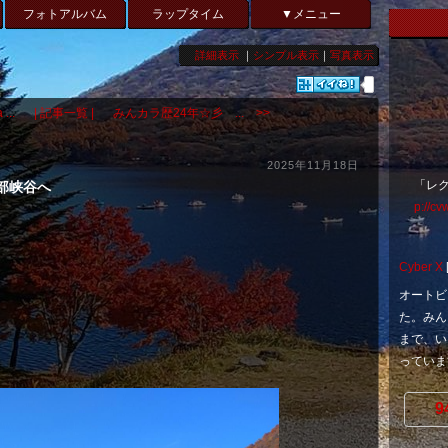
フォトアルバム
ラップタイム
▼メニュー
詳細表示
｜
シンプル表示
｜
写真表示
..
| 記事一覧 |
みんカラ歴24年☆彡 ... >>
2025年11月18日
「レ
黒部峡谷へ
p://cv
Cyber X
オートビ
た。みん
まで、い
っています
9