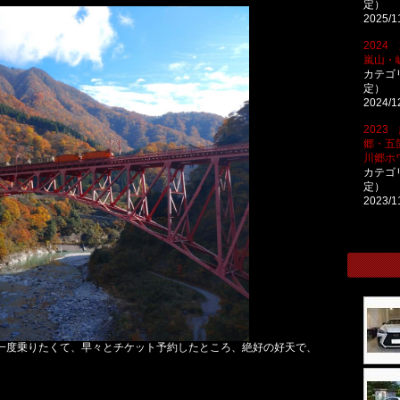
定）
2025/1
202
嵐山・
カテゴ
定）
2024/1
2023
郷・五
川郷ホ
カテゴ
定）
2023/1
一度乗りたくて、早々とチケット予約したところ、絶好の好天で、