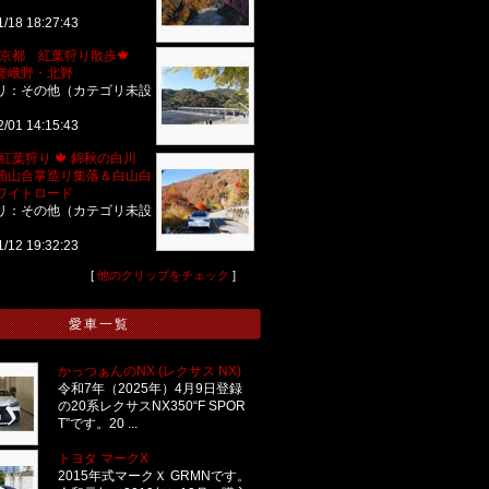
1/18 18:27:43
4 京都 紅葉狩り散歩🍁
嵯峨野・北野
リ：その他（カテゴリ未設
2/01 14:15:43
 紅葉狩り 🍁 錦秋の白川
箇山合掌造り集落＆白山白
ワイトロード
リ：その他（カテゴリ未設
1/12 19:32:23
[
他のクリップをチェック
]
愛車一覧
かっつぁんのNX (レクサス NX)
令和7年（2025年）4月9日登録
の20系レクサスNX350“F SPOR
T”です。20 ...
トヨタ マークX
2015年式マークＸ GRMNです。