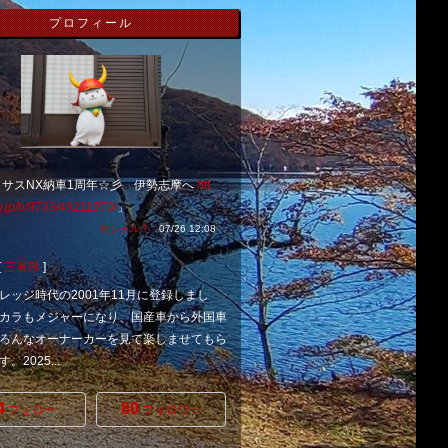
プロフィール
クサスNX納車1周年☆彡 伊勢志摩へ
htt
w.jp/b/9733/49211970/
」
何シテル？
07/26 12:08
[
三重県
]
レッジ時代の2001年11月に登録しまし
カラもメジャーになり、国産車から外国車
ろんなオーナーカーを見て楽しませてもら
。2025...
4
80
フォロー
フォロワー