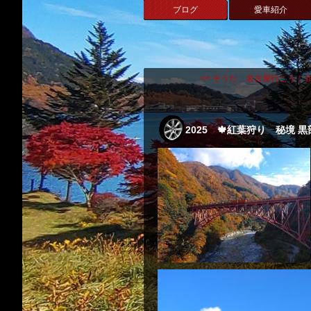
ブログ
愛車紹介
<< そうだ 名古屋行こう！Ja .
2025 🍁紅葉狩り 秘境 