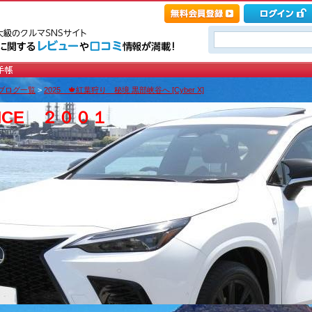
ブログ一覧
>
2025 🍁紅葉狩り 秘境 黒部峡谷へ [Cyber X]
INCE ２００１