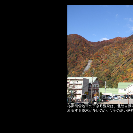
冬期積雪地帯の宇奈月温泉は、北陸自動車
紅葉する樹木が多いのか、V字の深い峡