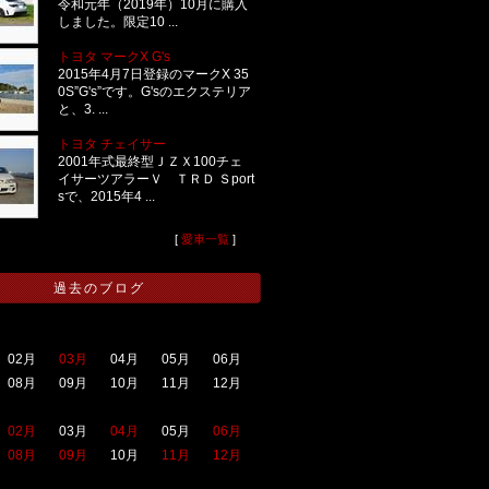
令和元年（2019年）10月に購入
しました。限定10 ...
トヨタ マークX G's
2015年4月7日登録のマークX 35
0S”G's”です。G'sのエクステリア
と、3. ...
トヨタ チェイサー
2001年式最終型ＪＺＸ100チェ
イサーツアラーＶ ＴＲＤ Ｓport
sで、2015年4 ...
[
愛車一覧
]
過去のブログ
02月
03月
04月
05月
06月
08月
09月
10月
11月
12月
02月
03月
04月
05月
06月
08月
09月
10月
11月
12月