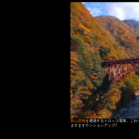
新山彦橋
を通過するトロッコ電車。これ
ますますテンションアップ
⤴