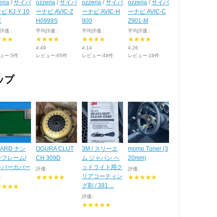
eria
/
サイバ
ozzeria
/
サイバ
ozzeria
/
サイバ
ozzeria
/
サイバ
ビ KJ-Y 10
ーナビ AVIC-Z
ーナビ AVIC-H
ーナビ AVIC-C
C
H0999S
900
Z901-M
評価 :
平均評価 :
平均評価 :
平均評価 :
★★★
★★★★
★★★★
★★★★
4.49
4.14
4.26
ュー:5件
レビュー:65件
レビュー:49件
レビュー:19件
ップ
ZARD ナン
OGURA CLUT
3M / スリーエ
momo Tuner (3
ーフレーム/
CH 309D
ム ジャパン ヘ
20mm)
ンバーカバー
ッドライト用ク
評価:
評価:
リアコーティン
★★★★★
★★★★★
:
グ剤 / 391 ...
★★★★
評価:
★★★★★