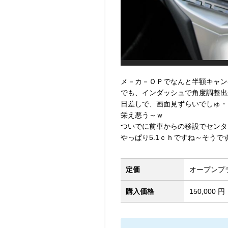
メ－カ－ＯＰでなんと半額キャン
でも、インダッシュで角度調整出
日差しで、画面見ずらいでしゅ・
栄え悪う～ｗ
ついでに前車からの移設でセンタ
やっぱり5.1ｃｈですね～そうで
定価
オープンプ
購入価格
150,000 円