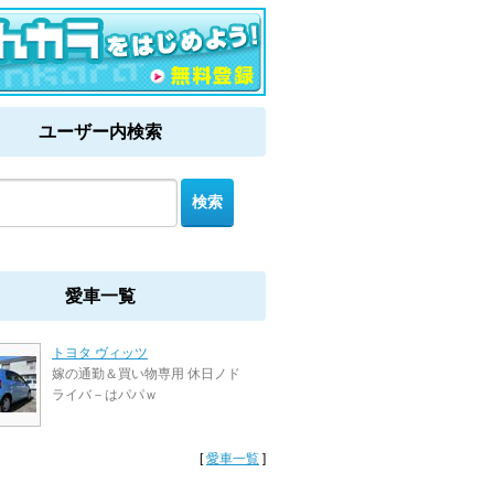
ユーザー内検索
愛車一覧
トヨタ ヴィッツ
嫁の通勤＆買い物専用 休日ノド
ライバ－はパパｗ
[
愛車一覧
]