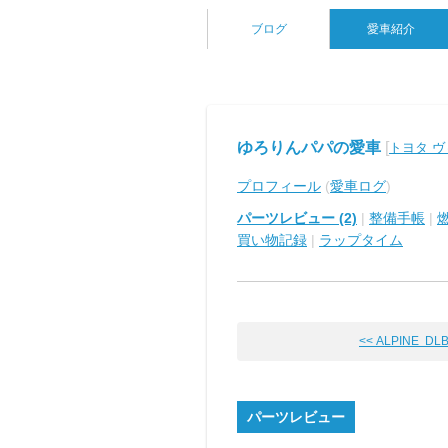
ブログ
愛車紹介
ゆろりんパパの愛車
[
トヨタ 
プロフィール
(
愛車ログ
)
パーツレビュー (2)
|
整備手帳
|
買い物記録
|
ラップタイム
<< ALPINE DLB-
パーツレビュー