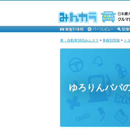
車・自動車SNSみんカラ
>
車種別情報
>
ト
ゆろりんパパ