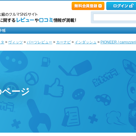
ヨタ
>
ヴィッツ
>
パーツレビュー
>
カーナビ
>
インダッシュ
>
PIONEER / carrozz
のページ