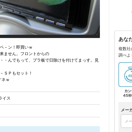
あな
ペ－ン！即買いｗ
複数社
来ません。フロントからの
調べよ
・・んでもって、プラ板で日除けを付けてまっす。見
－ＳＰもセット！
すネｗ
ライス
メー