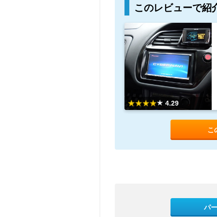
このレビューで紹
4.29
こ
パ