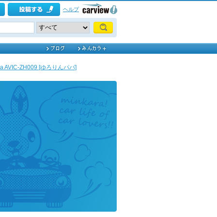
ヘルプ
eria AVIC-ZH009 [ゆろりんパパ]