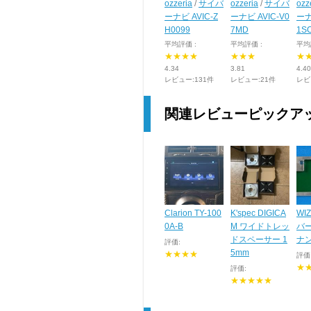
ozzeria
/
サイバ
ozzeria
/
サイバ
ozz
ーナビ AVIC-Z
ーナビ AVIC-V0
ーナ
H0099
7MD
1S
平均評価 :
平均評価 :
平均
★★★★
★★★
★
4.34
3.81
4.40
レビュー:131件
レビュー:21件
レビ
関連レビューピックア
Clarion TY-100
K'spec DIGICA
WI
0A-B
M ワイドトレッ
バ
ドスペーサー 1
ナ
評価:
5mm
★★★★
評価
★
評価:
★★★★★