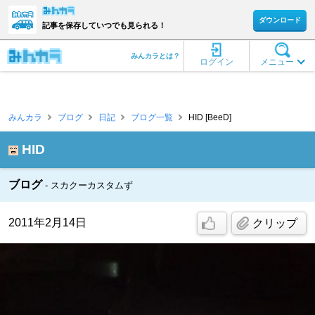
ダウンロード
記事を保存していつでも見られる！
みんカラとは？
ログイン
メニュー
みんカラ
ブログ
日記
ブログ一覧
HID [BeeD]
HID
ブログ
スカクーカスタムず
2011年2月14日
クリップ