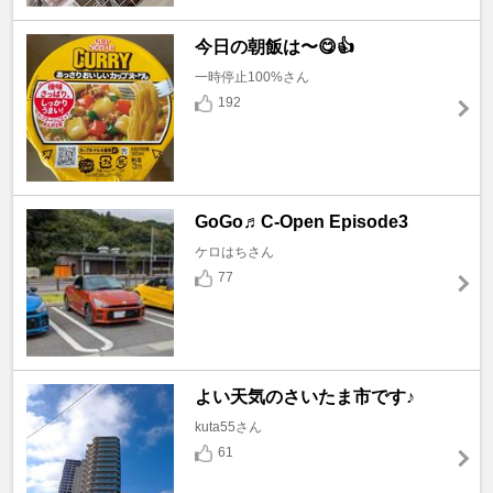
今日の朝飯は〜😋👍
一時停止100%さん
192
GoGo♬C-Open Episode3
ケロはちさん
77
よい天気のさいたま市です♪
kuta55さん
61