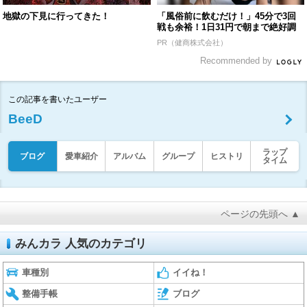
地獄の下見に行ってきた！
「風俗前に飲むだけ！」45分で3回
戦も余裕！1日31円で朝まで絶好調
PR（健商株式会社）
Recommended by
この記事を書いたユーザー
BeeD
ラップ
ブログ
愛車紹介
アルバム
グループ
ヒストリ
タイム
ページの先頭へ ▲
みんカラ 人気のカテゴリ
車種別
イイね！
整備手帳
ブログ