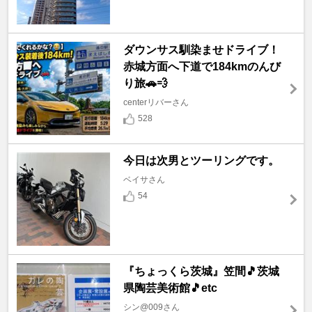
ダウンサス馴染ませドライブ！
赤城方面へ下道で184kmのんび
り旅🚗💨
centerリバーさん
528
今日は次男とツーリングです。
ベイサさん
54
『ちょっくら茨城』笠間🎵茨城
県陶芸美術館🎵etc
シン@009さん