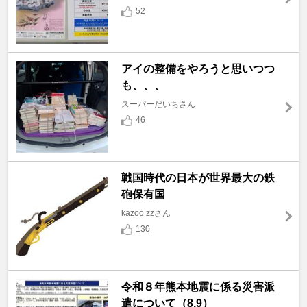
52
アイの整備をやろうと思いつつ
も、、、
スーパーだいちさん
46
戦国時代の日本が世界最大の鉄
砲保有国
kazoo zzさん
130
令和８年熊本地震に係る災害派
遣について（8.9）