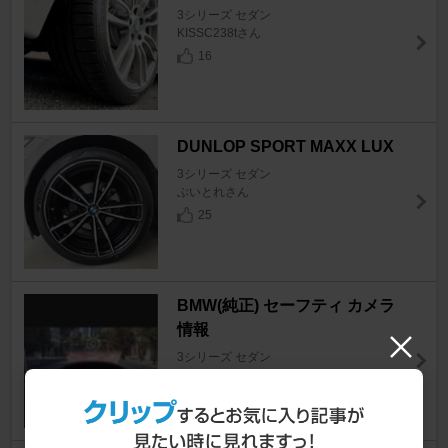
3シリーズ セダン
KISSC238tさん
16
DUNLOP SPORT MAXX LUX
3シリーズ セダン
ぶいとれさん
25
BMW(純正) セーフティ カメラ
情報
3シリーズ セダン
まーどんtmさん
7