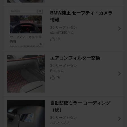
BMW純正 セーフティ・カメラ
情報
3シリーズ セダン
stern7*380さん
13
エアコンフィルター交換
3シリーズ セダン
Ratsさん
76
自動防眩ミラー コーディング
（続）
3シリーズ セダン
ぷらとんさん