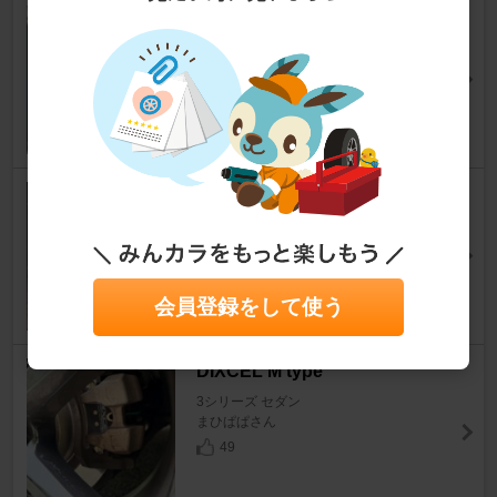
Studie AG × Deff MULTIFUNC
TION SCREEN PROTECTOR
3シリーズ セダン
黒鷹さん
14
HANKOOK VENTUS evo
3シリーズ セダン
KISSC238tさん
15
会員登録をして使う
DIXCEL M type
3シリーズ セダン
まひぱぱさん
49