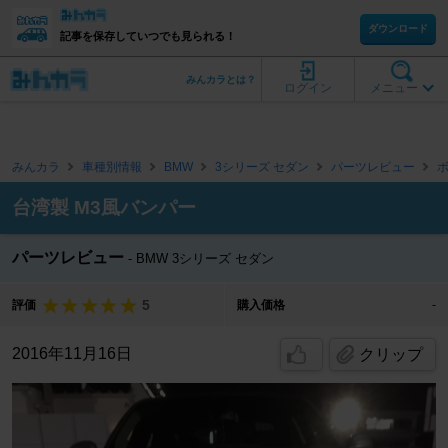
ダウンロード
記事を保存していつでも見られる！
みんカラとは？
ログイン
メニュー
みんカラ
車種別情報
BMW
3シリーズ セダン
パーツレビュー
台湾製 M3風バンパー
パーツレビュー
BMW 3シリーズ セダン
5
評価
購入価格
-
2016年11月16日
クリップ