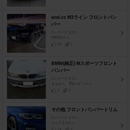
end.cc M3ライン フロントバン
パー
3シリーズ セダン
PM335さん
33
1
BMW(純正) Mスポーツフロント
バンパー
3シリーズ セダン
まなみん 壁|ω-o)ﾟ+.さん
1
0
その他 フロントバンパートリム
3シリーズ セダン
けんさま2さん
14
1