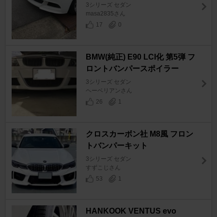
3シリーズ セダン
masa2835さん
17
0
BMW(純正) E90 LCI化 第5弾 フ
ロントバンパースポイラー
3シリーズ セダン
ヘーベリアンさん
26
1
クロスカーボン社 M8風 フロン
トバンパーキット
3シリーズ セダン
すずこじさん
53
1
HANKOOK VENTUS evo