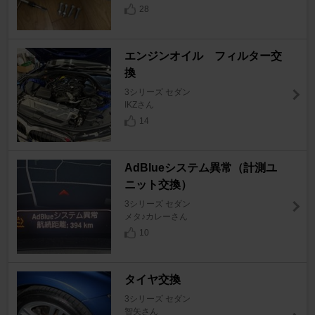
28
エンジンオイル フィルター交
換
3シリーズ セダン
IKZさん
14
AdBlueシステム異常（計測ユ
ニット交換）
3シリーズ セダン
メタ♪カレーさん
10
タイヤ交換
3シリーズ セダン
智矢さん