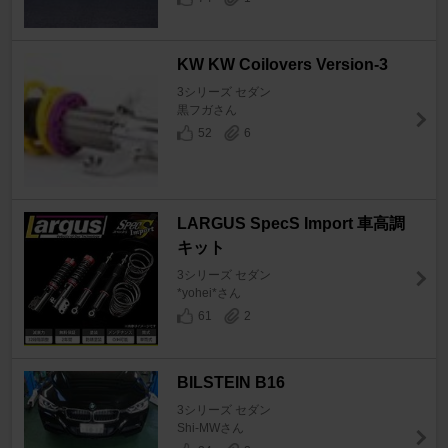
KW KW Coilovers Version-3
3シリーズ セダン
黒フガさん
52
6
LARGUS SpecS Import 車高調
キット
3シリーズ セダン
*yohei*さん
61
2
BILSTEIN B16
3シリーズ セダン
Shi-MWさん