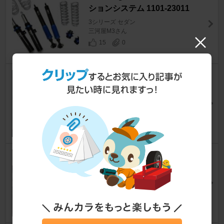
ションシステム 1101-23011
3シリーズ セダン
三河屋M3さん
15
0
DG-5 CTA-Kスペック
3シリーズ セダン
ｋａｋａｏさん
14
0
Continental ExtremeContact
DWS06 PLUS
3シリーズ セダン
long touring Betaさん
10