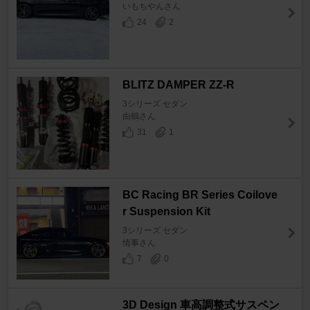
いもちやんさん
24
2
BLITZ DAMPER ZZ-R
3シリーズ セダン
由鶴さん
31
1
BC Racing BR Series Coilove
r Suspension Kit
3シリーズ セダン
情事さん
7
0
3D Design 車高調整式サスペン