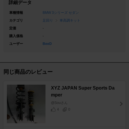
詳細データ
車種情報
BMW 3シリーズ セダン
カテゴリ
足回り
車高調キット
定価
-
購入価格
-
ユーザー
BeeD
同じ商品のレビュー
XYZ JAPAN Super Sports Da
mper
@Souさん
4
0