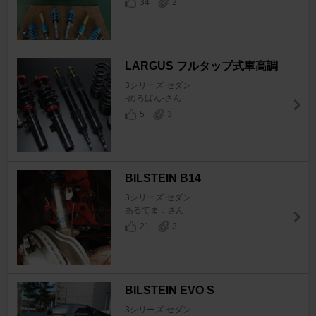
34
2
LARGUS フルタップ式車高調
3シリーズ セダン
-めろぱん-さん
5
3
BILSTEIN B14
3シリーズ セダン
あるてま．さん
21
3
BILSTEIN EVO S
3シリーズ セダン