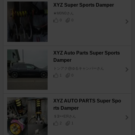
XYZ Super Sports Damper
★M0N0さん
0
0
XYZ Auto Parts Super Sports
Damper
トンアク@ゆるキャンパーさん
1
0
XYZ AUTO PARTS Super Spo
rts Damper
＄∃><ЕЯさん
2
1