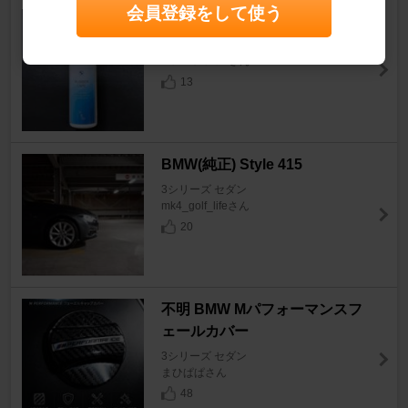
会員登録をして使う
BMW RUBBER CARE
3シリーズ セダン
+ＣＲＯＳＳ+さん
13
BMW(純正) Style 415
3シリーズ セダン
mk4_golf_lifeさん
20
不明 BMW Mパフォーマンスフ
ェールカバー
3シリーズ セダン
まひぱぱさん
48