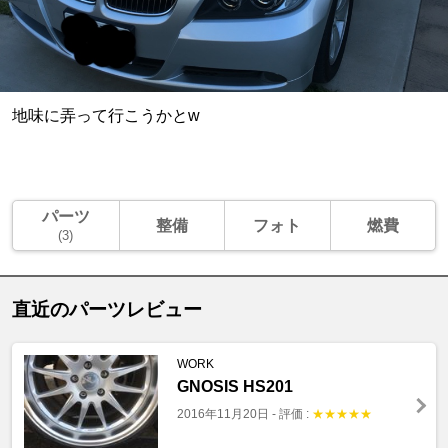
地味に弄って行こうかとw
パーツ
整備
フォト
燃費
(3)
直近のパーツレビュー
WORK
GNOSIS HS201
2016年11月20日
-
評価 :
★
★
★
★
★