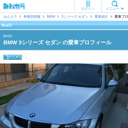
ログイン
メニュー
みんカラ
車種別情報
BMW
3シリーズ セダン
愛車紹介
愛車プロフ
BeeD
BeeD
BMW 3シリーズ セダン の愛車プロフィール