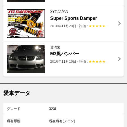
XYZ JAPAN
Super Sports Damper
2016年11月20日
-
評価 :
★
★
★
★
★
台湾製
M3風バンパー
2016年11月16日
-
評価 :
★
★
★
★
★
愛車データ
グレード
323i
所有形態
現在所有(メイン)