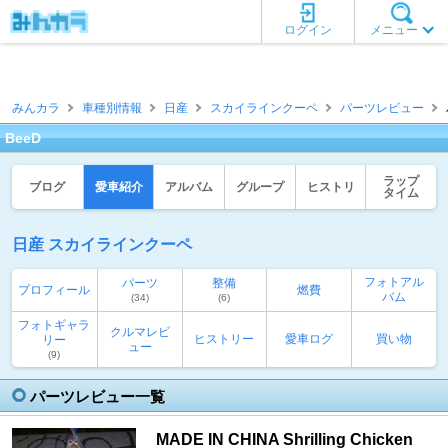
ログイン
メニュー
みんカラ
車種別情報
日産
スカイラインクーペ
パーツレビュー
BeeD
ラップ
ブログ
愛車紹介
アルバム
グループ
ヒストリ
タイム
日産 スカイラインクーペ
フォトアル
パーツ
整備
プロフィール
燃費
バム
(34)
(6)
フォトギャラ
クルマレビ
ヒストリー
愛車ログ
買い物
リー
ュー
(9)
パーツレビュー一覧
MADE IN CHINA Shrilling Chicken