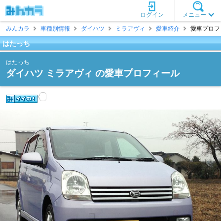
ログイン
メニュー
みんカラ
車種別情報
ダイハツ
ミラアヴィ
愛車紹介
愛車プロフィ
はたっち
はたっち
ダイハツ ミラアヴィ の愛車プロフィール