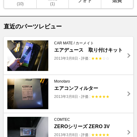
フォト
燃費
(10)
(1)
直近のパーツレビュー
CAR MATE / カーメイト
エアデュース 取り付けキット
2013年3月8日
-
評価 :
★
★
★
☆
☆
Monotaro
エアコンフィルター
2013年3月8日
-
評価 :
★
★
★
★
★
COMTEC
ZEROシリーズ ZERO 3V
2013年3月8日
-
評価 :
★
★
★
★
★