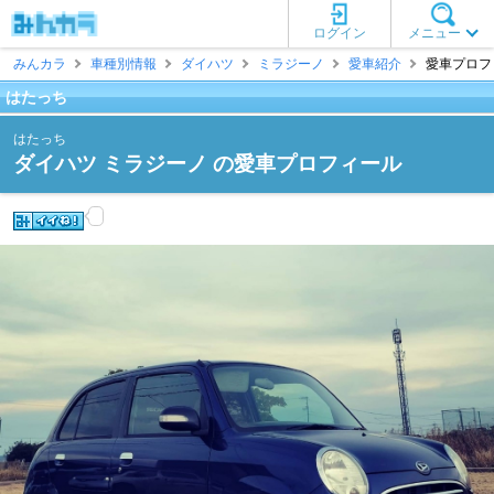
ログイン
メニュー
みんカラ
車種別情報
ダイハツ
ミラジーノ
愛車紹介
愛車プロフィ
はたっち
はたっち
ダイハツ ミラジーノ の愛車プロフィール