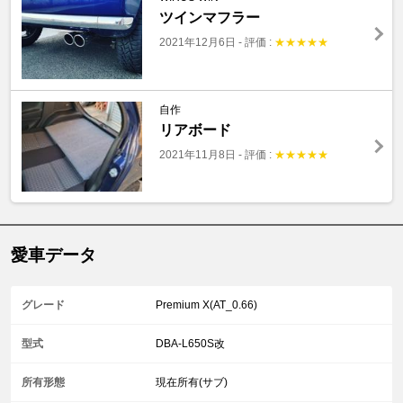
ツインマフラー
2021年12月6日
-
評価 :
★
★
★
★
★
自作
リアボード
2021年11月8日
-
評価 :
★
★
★
★
★
愛車データ
グレード
Premium X(AT_0.66)
型式
DBA-L650S改
所有形態
現在所有(サブ)