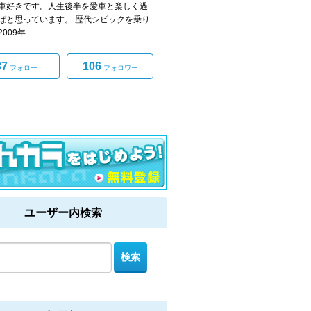
車好きです。人生後半を愛車と楽しく過
ばと思っています。 歴代シビックを乗り
09年...
87
106
フォロー
フォロワー
ユーザー内検索