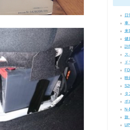
日常
車 
来客
健康
訪問
スィ
ドラ
FD
映画
S2
タン
ポロ
N-
旅 (
UPi