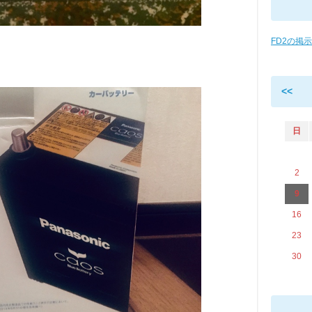
FD2の掲
<<
日
2
9
16
23
30