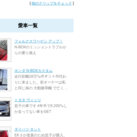
[
他のクリップをチェック
]
愛車一覧
フォルクスワーゲン アップ！
N-BOXのミッショントラブルか
らの乗り換え
ホンダ N-BOXカスタム
走行距離28万㌔のタントの代わ
りに来ました。前オーナーは私
と同じ病の 大動脈乖離 で亡く ...
トヨタ ヴィッツ
息子の車です 4年半で6.200㌔し
か走ってない車をGET
ダイハツ タント
EK３が老衰のため息子が購入、