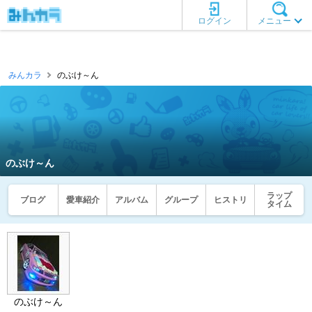
ログイン
メニュー
みんカラ
のぶけ～ん
のぶけ～ん
ラップ
ブログ
愛車紹介
アルバム
グループ
ヒストリ
タイム
のぶけ～ん