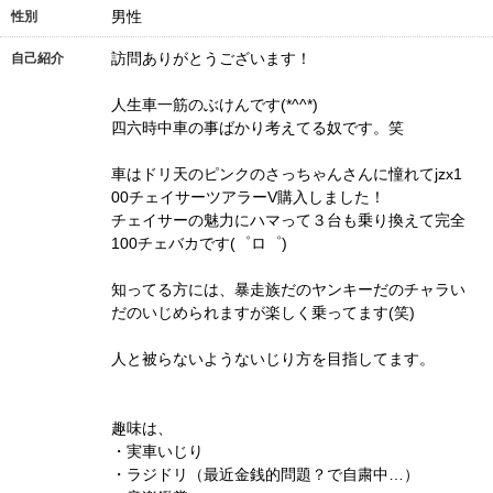
男性
性別
訪問ありがとうございます！
自己紹介
人生車一筋のぶけんです(*^^*)
四六時中車の事ばかり考えてる奴です。笑
車はドリ天のピンクのさっちゃんさんに憧れてjzx1
00チェイサーツアラーV購入しました！
チェイサーの魅力にハマって３台も乗り換えて完全
100チェバカです(゜ロ゜)
知ってる方には、暴走族だのヤンキーだのチャラい
だのいじめられますが楽しく乗ってます(笑)
人と被らないようないじり方を目指してます。
趣味は、
・実車いじり
・ラジドリ（最近金銭的問題？で自粛中…）