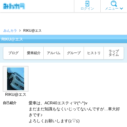
ログイン
メニュー
みんカラ
RIKU@エス
RIKU@エス
ラップ
ブログ
愛車紹介
アルバム
グループ
ヒストリ
タイム
RIKU@エス
愛車は、ACR40エスティマ(^-^)v
自己紹介
まだまだ知識もなくいじってないんですが…車大好
きです♪
よろしくお願いします(≧▽≦)