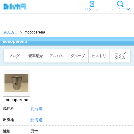
ログイン
メニュー
みんカラ
mocoperena
mocoperena
ラップ
ブログ
愛車紹介
アルバム
グループ
ヒストリ
タイム
mocoperena
北海道
現住所
北海道
出身地
男性
性別