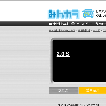
車・自動車SNSみんカラ
>
車種別情報
>
マツダ
>
CX
2.0Ｓ
ブログ
愛車紹介
2.0Ｓの愛車
[
]
マツダ CX-3