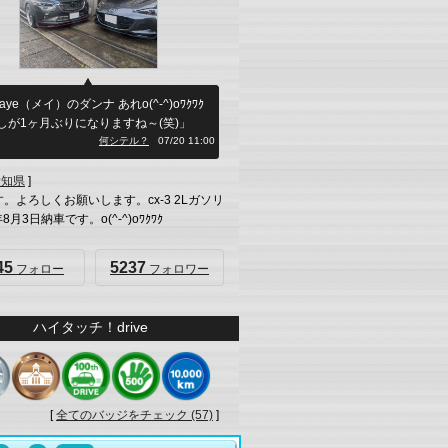
ye（メイ）のダンナ あれo(^-^)oﾜｸﾜｸ
しが1ヶ月ぶりになりますね～(笑)」
何シテル？
07/20 11:00
愛知県
]
す。よろしくお願いします。cx-3 2Lガソリ
8月3日納車です。o(^-^)oﾜｸﾜｸ
45
5237
フォロー
フォロワー
ハイタッチ！drive
[
全てのバッジをチェック (57)
]