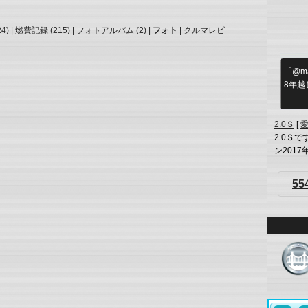
4)
|
燃費記録 (215)
|
フォトアルバム (2)
|
フォト
|
クルマレビ
「@ma
8年越
2.0Ｓ
[
2.0Ｓで
ン2017年
55