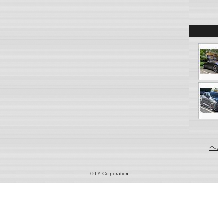
ヘ
© LY Corporation