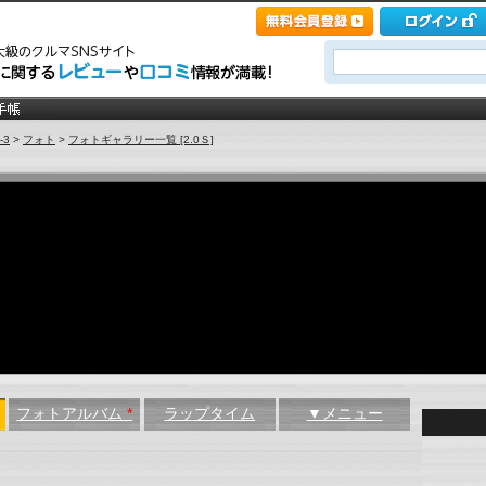
-3
>
フォト
>
フォトギャラリー一覧 [2.0Ｓ]
フォトアルバム
*
ラップタイム
▼メニュー