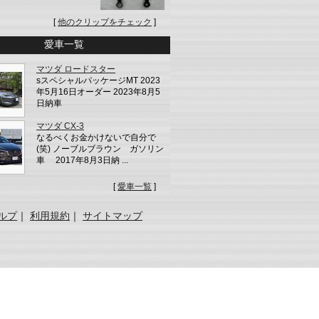
[
他のクリップをチェック
]
愛車一覧
マツダ ロードスター
sスペシャルパッケージMT 2023
年5月16日オーダー 2023年8月5
日納車
マツダ CX-3
なるべくお金かけないで自分で
(笑) ノーブルブラウン ガソリン
車 2017年8月3日納 ...
[
愛車一覧
]
ルプ
｜
利用規約
｜
サイトマップ