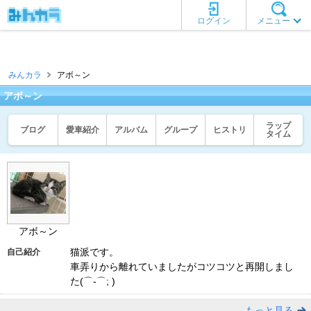
ログイン
メニュー
みんカラ
アボ～ン
アボ～ン
ラップ
ブログ
愛車紹介
アルバム
グループ
ヒストリ
タイム
アボ～ン
猫派です。
自己紹介
車弄りから離れていましたがコツコツと再開しまし
た(⌒-⌒; )
もっと見る