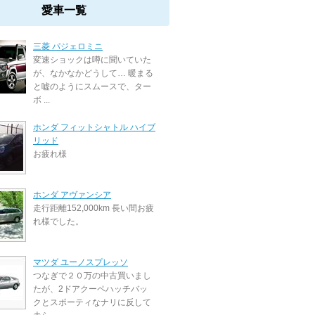
愛車一覧
三菱 パジェロミニ
変速ショックは噂に聞いていた
が、なかなかどうして… 暖まる
と嘘のようにスムースで、ター
ボ ...
ホンダ フィットシャトル ハイブ
リッド
お疲れ様
ホンダ アヴァンシア
走行距離152,000km 長い間お疲
れ様でした。
マツダ ユーノスプレッソ
つなぎで２０万の中古買いまし
たが、2ドアクーペハッチバッ
クとスポーティなナリに反して