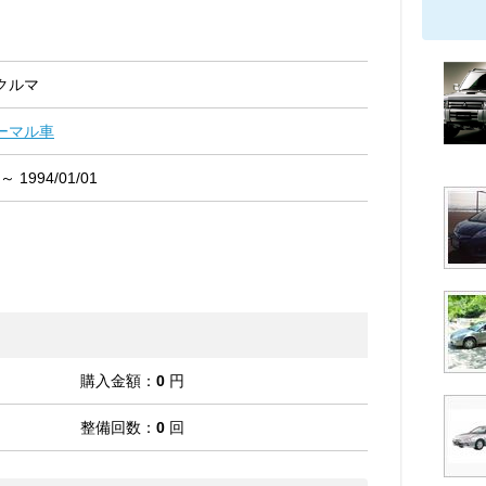
クルマ
ーマル車
 ～ 1994/01/01
購入金額：
0
円
整備回数：
0
回