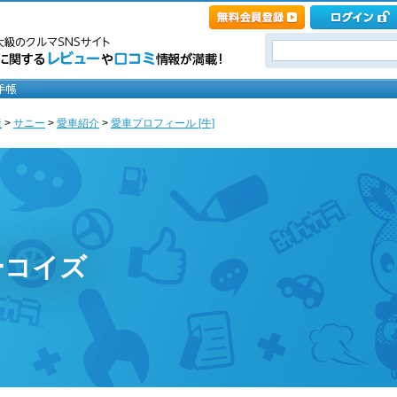
産
>
サニー
>
愛車紹介
>
愛車プロフィール [牛]
ーコイズ