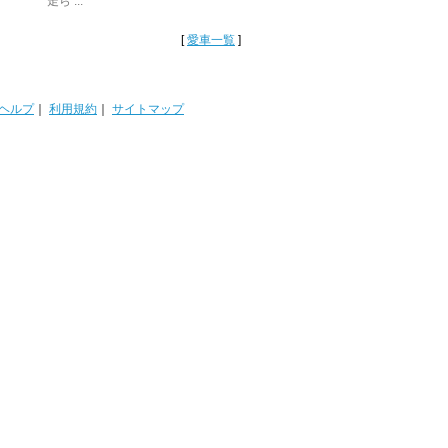
走ら ...
[
愛車一覧
]
ヘルプ
｜
利用規約
｜
サイトマップ