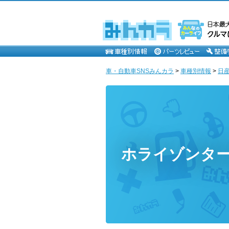
車・自動車SNSみんカラ
>
車種別情報
>
日
ホライゾンタ