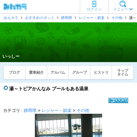
ログイン
メニュー
みんカラ
おすすめスポット
静岡県
レジャー・娯楽
その他
湯～
いっしー
ラップ
ブログ
愛車紹介
アルバム
グループ
ヒストリ
タイム
湯～トピアかんなみ プールもある温泉
カテゴリ :
静岡県
>
レジャー・娯楽
>
その他