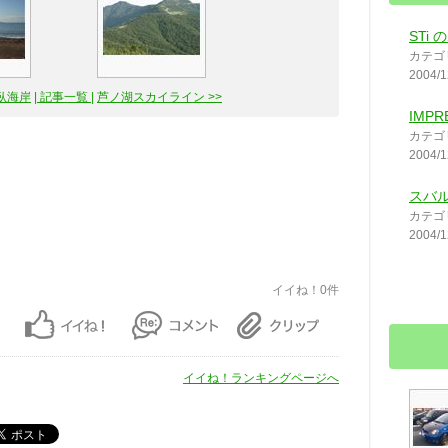
STi
カテゴ
2004/1
牛臥海岸
| 記事一覧 |
芦ノ湖スカイライン >>
IMPR
カテゴ
2004/1
スバ
カテゴ
2004/1
イイね！0件
イイね！ランキングページへ