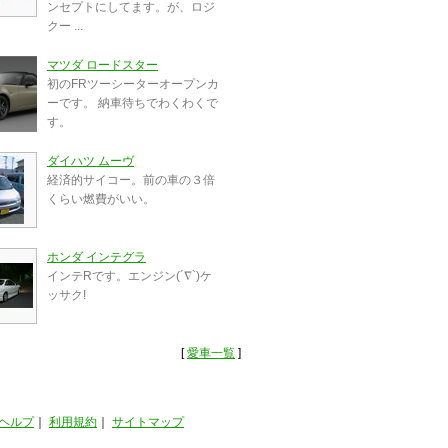
ンセプトにしてます。が、ロジ
クー ...
マツダ ロードスター
初のFRツーシーターオープンカ
ーです。 納車待ちでわくわくで
す。
ダイハツ ムーヴ
経済的サイコー。前の車の３倍
くらい燃費がいい。
ホンダ インテグラ
インテRです。エンジン(´∇`)ケ
ッサク!
[
愛車一覧
]
ヘルプ
｜
利用規約
｜
サイトマップ