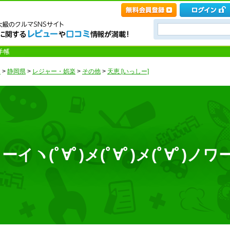
ト
>
静岡県
>
レジャー・娯楽
>
その他
>
天恵 [いっしー]
ヽ(ﾟ∀ﾟ)メ(ﾟ∀ﾟ)メ(ﾟ∀ﾟ)ノワ