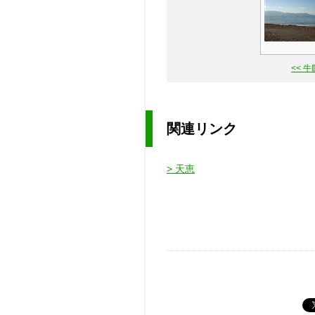
<< 
関連リンク
> 天恵