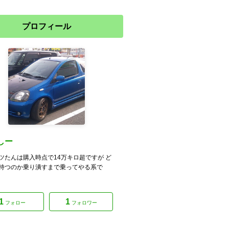
プロフィール
しー
ツたんは購入時点で14万キロ超ですが ど
持つのか乗り潰すまで乗ってやる系で
1
1
フォロー
フォロワー