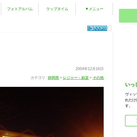
フォトアルバム
ラップタイム
▼メニュー
2004年12月16日
カテゴリ :
静岡県
>
レジャー・娯楽
>
その他
いっ
ヴィッ
れだけ
す。