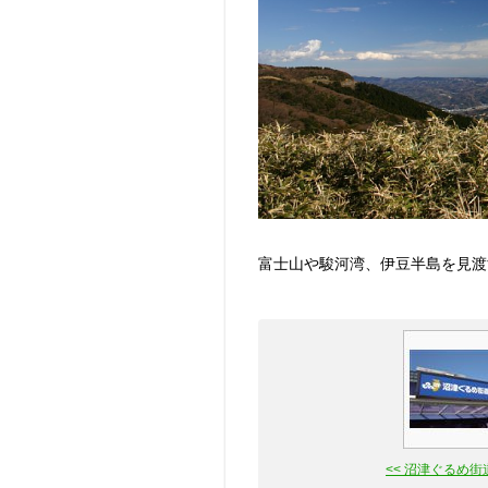
富士山や駿河湾、伊豆半島を見渡
<< 沼津ぐるめ街