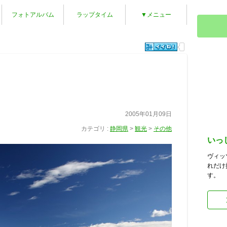
フォトアルバム
ラップタイム
▼メニュー
2005年01月09日
カテゴリ :
静岡県
>
観光
>
その他
いっ
ヴィッ
れだけ
す。