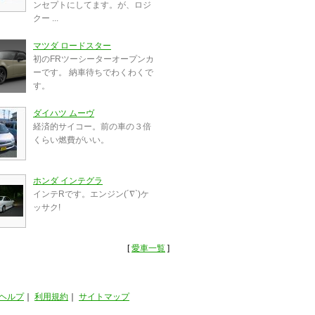
ンセプトにしてます。が、ロジ
クー ...
マツダ ロードスター
初のFRツーシーターオープンカ
ーです。 納車待ちでわくわくで
す。
ダイハツ ムーヴ
経済的サイコー。前の車の３倍
くらい燃費がいい。
ホンダ インテグラ
インテRです。エンジン(´∇`)ケ
ッサク!
[
愛車一覧
]
ヘルプ
｜
利用規約
｜
サイトマップ