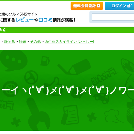
ト
>
静岡県
>
観光
>
その他
>
西伊豆スカイライン [いっしー]
ヽ(ﾟ∀ﾟ)メ(ﾟ∀ﾟ)メ(ﾟ∀ﾟ)ノワ