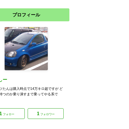
プロフィール
しー
ツたんは購入時点で14万キロ超ですが ど
持つのか乗り潰すまで乗ってやる系で
1
1
フォロー
フォロワー