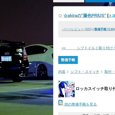
☆akiraの"藤色PRIUS"
[
トヨ
パーツレビュー (385)
|
整備手帳 (134)
<< シフトイルミ取り付け
整備手帳
内装
シフト・スイッチ
取付
ロッカスイッチ取り
他の整備手帳を見る