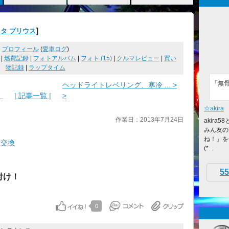
]
タ プリウス
プロフィール
(
愛車ログ
)
|
燃費記録
|
フォトアルバム
|
フォト (15)
|
クルマレビュー
|
買い
物記録
|
ラップタイム
「無
ヘッドライトレベリング、寒冷 ... >
！
| 記事一覧 |
>
☆akira
作業日：2013年7月24日
akira
みん友の
ね！」を
・交換
(*...
55
付け！
0