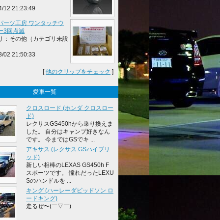
4/12 21:23:49
パーツ工房 ワンタッチウ
ー3回点滅
リ：その他（カテゴリ未設
3/02 21:50:33
[
他のクリップをチェック
]
愛車一覧
クロスロード (ホンダ クロスロー
ド)
レクサスGS450hから乗り換えま
した。 自分はキャンプ好きなん
です。 今まではGSでキ ...
アキサス (レクサス GSハイブリ
ッド)
新しい相棒のLEXAS GS450h F
スポーツです。 憧れだったLEXU
Sのハンドルを ...
キング (ハーレーダビッドソン ロ
ードキング)
走るぜ〜(￣▽￣)