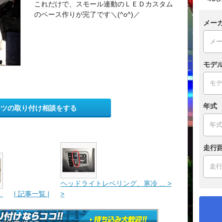
これだけで、スモール連動のＬＥＤカスタム
のベース作りが完了です＼(^o^)／
メー
モデ
年式
ーツの取り付け相談をする
走行
ヘッドライトレベリング、寒冷 ... >
！
| 記事一覧 |
>