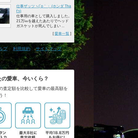
仕事ザッツヽ(´o｀； (ホンダ Tha
t’s)
仕事用の車として購入しました。
21万㎞を越えたあたりでヘッド
ガスケットが死んでしまい ...
[
愛車一覧
]
ルプ
｜
利用規約
｜
サイトマップ
たの愛車、今いくら？
の査定額を比較して愛車の最高額を
う！