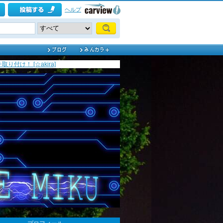
ヘルプ
り付け！ [☆akira]