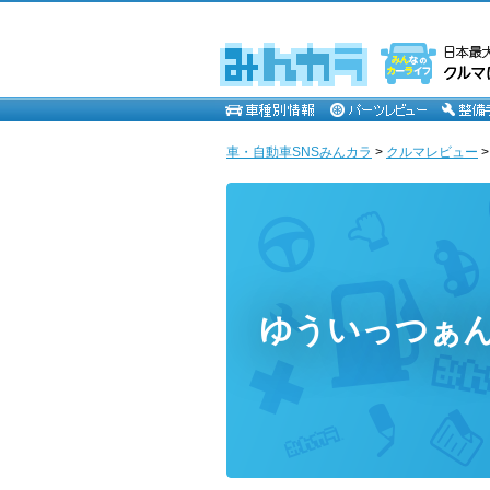
車・自動車SNSみんカラ
>
クルマレビュー
ゆういっつぁ