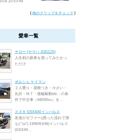
5/18 10:53:48
[
他のクリップをチェック
]
愛車一覧
ナロー (ヤマハ JOG125)
人生初の新車を買ってみたかっ
ただけ
ポルシェ ケイマン
２人乗り・屋根つき・小さい・
丸目・ＭＴ・後輪駆動etc…の条
件で中古車（48000㎞）を ...
スズキ GSX400インパルス
友達がゼファーχ買った流れで僕
も(;^ω^) 1996年(H8)インパルス
(GSX40 ...