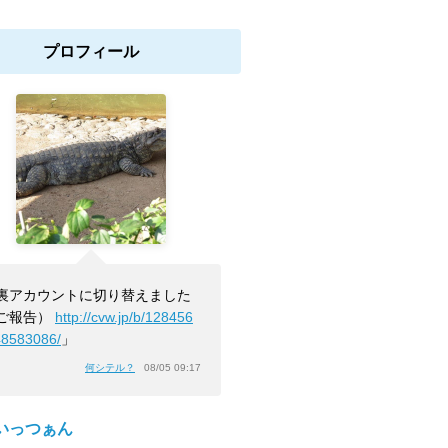
プロフィール
裏アカウントに切り替えました
ご報告）
http://cvw.jp/b/128456
48583086/
」
何シテル？
08/05 09:17
いっつぁん