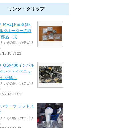
リンク・クリップ
タ MR2]トヨタ(純
オルタネーターの取
え部品一式
リ：その他（カテゴリ
）
7/10 13:59:23
キ GSX400インパル
ダイレクトイグニッ
ンに交換！
リ：その他（カテゴリ
）
5/27 14:12:03
カンターラ シフトノ
皮
リ：その他（カテゴリ
）