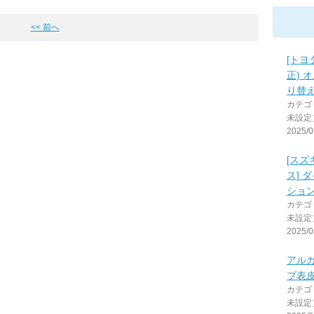
<< 前へ
[トヨ
正) 
り替
カテゴ
未設定
2025/0
[スズ
ス] 
ショ
カテゴ
未設定
2025/0
アル
ブ表
カテゴ
未設定