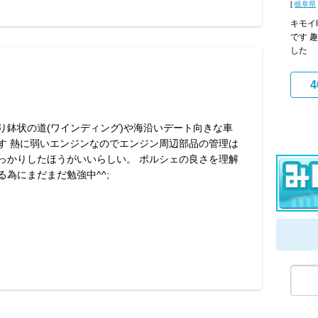
[
岐阜県
キモイ
です 
した
4
り鉢状の道(ワインディング)や海沿いデート向きな車
す 熱に弱いエンジンなのでエンジン周辺部品の管理は
っかりしたほうがいいらしい。 ポルシェの良さを理解
る為にまだまだ勉強中^^;