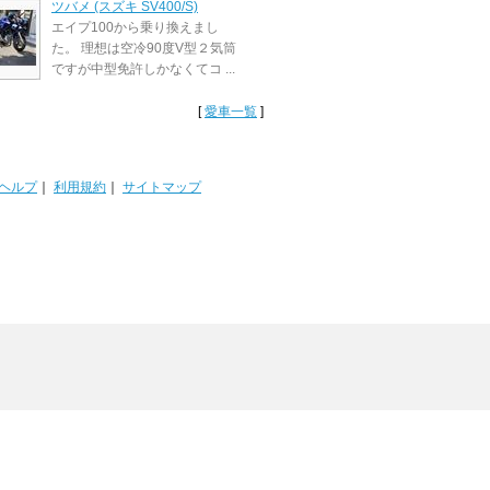
ツバメ (スズキ SV400/S)
エイプ100から乗り換えまし
た。 理想は空冷90度V型２気筒
ですが中型免許しかなくてコ ...
[
愛車一覧
]
ヘルプ
｜
利用規約
｜
サイトマップ