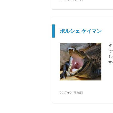
ポルシェ ケイマン
す
で
し
す
2017年04月26日