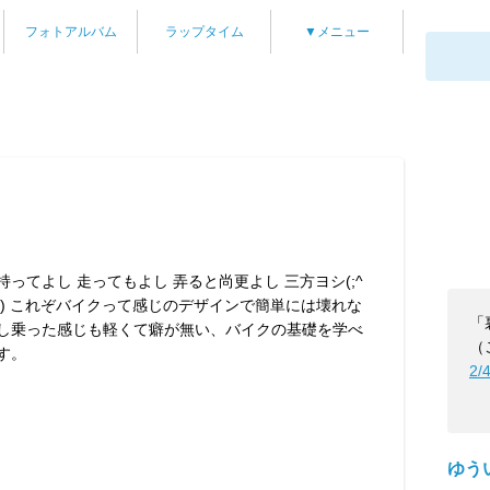
フォトアルバム
ラップタイム
▼メニュー
持ってよし 走ってもよし 弄ると尚更よし 三方ヨシ(;^
^) これぞバイクって感じのデザインで簡単には壊れな
「
し乗った感じも軽くて癖が無い、バイクの基礎を学べ
（
す。
2/
ゆう