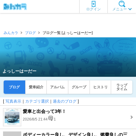
ログイン
メニュー
みんカラ
ブログ
ブログ一覧 [よっしーはーだー]
よっしーはーだー
ラップ
ブログ
愛車紹介
アルバム
グループ
ヒストリ
タイム
[
写真表示
｜
カテゴリ選択
｜
過去のブログ
]
愛車と出会って3年！
2026/8/5 21:44
1
ボディーカラー良し、デザイン良し、燃費良しの三