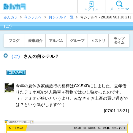
ログイン
メニュー
みんカラ
何シテル？
何シテル？一覧
何シテル？ - 2018/07/01 18:21 
（ご）
ラップ
ブログ
愛車紹介
アルバム
グループ
ヒストリ
タイム
（ご）
さんの何シテル？
今年の夏休み家族旅行の相棒はCX-5XDにしました。去年借
りたデミオXDは4人乗車＋荷物では少し狭かったのです。
（←デミオが狭いというより、みなさんお土産の買い過ぎで
は？という気がします^^;）
[07/01 18:21]