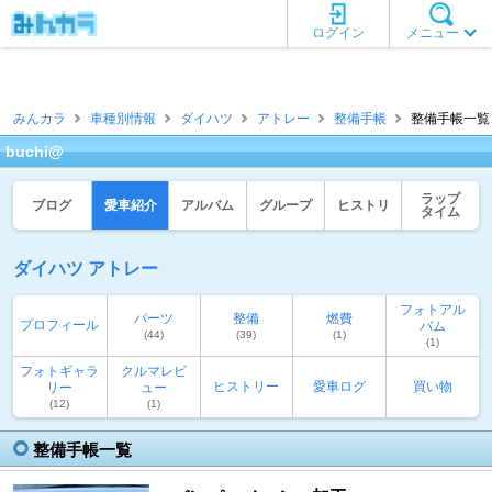
ログイン
メニュー
みんカラ
車種別情報
ダイハツ
アトレー
整備手帳
整備手帳一覧 [b
buchi@
ラップ
ブログ
愛車紹介
アルバム
グループ
ヒストリ
タイム
ダイハツ アトレー
フォトアル
パーツ
整備
燃費
プロフィール
バム
(44)
(39)
(1)
(1)
フォトギャラ
クルマレビ
ヒストリー
愛車ログ
買い物
リー
ュー
(12)
(1)
整備手帳一覧