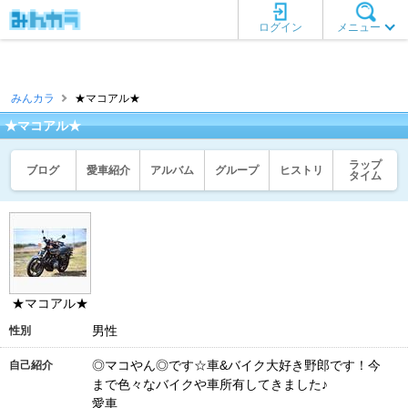
ログイン
メニュー
みんカラ
★マコアル★
★マコアル★
ラップ
ブログ
愛車紹介
アルバム
グループ
ヒストリ
タイム
★マコアル★
男性
性別
◎マコやん◎です☆車&バイク大好き野郎です！今
自己紹介
まで色々なバイクや車所有してきました♪
愛車